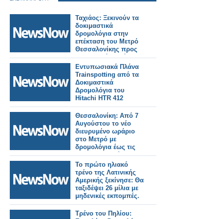
Ταχιάος: Ξεκινούν τα
δοκιμαστικά
δρομολόγια στην
επέκταση του Μετρό
Θεσσαλονίκης προς
Καλαμαριά – Στόχος η
λειτουργία έως το
Εντυπωσιακά Πλάνα
τέλος του μήνα.
Trainspotting από τα
Δοκιμαστικά
Δρομολόγια του
Hitachi HTR 412
Θεσσαλονίκη: Από 7
Αυγούστου το νέο
διευρυμένο ωράριο
στο Μετρό με
δρομολόγια έως τις
2:00 τα ξημερώματα.
Το πρώτο ηλιακό
τρένο της Λατινικής
Αμερικής ξεκίνησε: Θα
ταξιδέψει 26 μίλια με
μηδενικές εκπομπές.
Τρένο του Πηλίου: