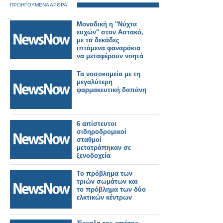
ΠΡΟΗΓΟΥΜΕΝΑ ΑΡΘΡΑ
Μοναδική η ''Νύχτα
ευχών'' στον Αστακό,
με τα δεκάδες
ιπτάμενα φαναράκια
να μεταφέρουν νοητά
τις ευχές των μικρών
παιδιών
Τα νοσοκομεία με τη
(φωτογραφίες και
μεγαλύτερη
video).
φαρμακευτική δαπάνη
6 απίστευτοι
σιδηροδρομικοί
σταθμοί
μετατράπηκαν σε
ξενοδοχεία
Το πρόβλημα των
τριών σωμάτων και
το πρόβλημα των δύο
ελκτικών κέντρων