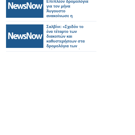
Επιπλέον δρομολόγια
για τον μήνα
Άυγουστο
ανακοίνωσε η
Hellenic Train.
Σαλβίνι: «Σχεδόν το
ένα τέταρτο των
διακοπών και
καθυστερήσεων στα
δρομολόγια των
τρένων προκαλούνται
από ζημιές ή
κακόβουλες
ενέργειες».