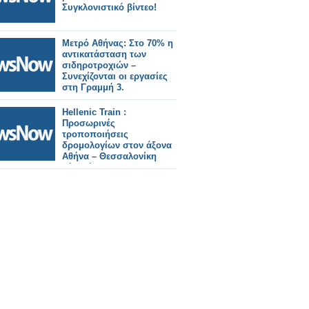
Συγκλονιστικό βίντεο!
Μετρό Αθήνας: Στο 70% η
αντικατάσταση των
σιδηροτροχιών –
Συνεχίζονται οι εργασίες
στη Γραμμή 3.
Hellenic Train :
Προσωρινές
τροποποιήσεις
δρομολογίων στον άξονα
Αθήνα – Θεσσαλονίκη
λόγω έργων
αποκατάστασης της
σιδηροδρομικής
υποδομής.