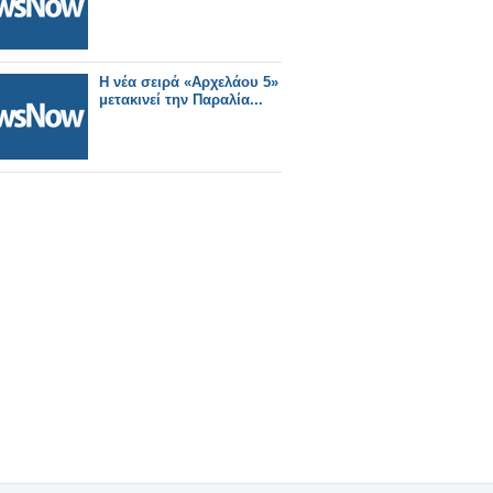
Η νέα σειρά «Αρχελάου 5»
μετακινεί την Παραλία...