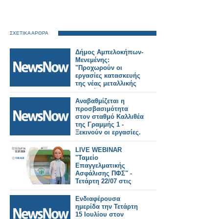
ΣΧΕΤΙΚΑ ΑΡΘΡΑ
Δήμος Αμπελοκήπων-
Μενεμένης:
"Προχωρούν οι
εργασίες κατασκευής
της νέας μεταλλικής
πεζογέφυρας στην
οδό Καλλιθέας"
Αναβαθμίζεται η
προσβασιμότητα
στον σταθμό Καλλιθέα
της Γραμμής 1 -
Ξεκινούν οι εργασίες.
LIVE WEBINAR
"Ταμείο
Επαγγελματικής
Ασφάλισης ΠΦΣ" -
Τετάρτη 22/07 στις
17:00
Ενδιαφέρουσα
ημερίδα την Τετάρτη
15 Ιουλίου στον