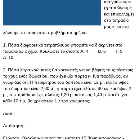
αντιγράφουμε
(ή τυπώνουμε
και επικολλάμε)
στο τετράδιό
μας κι έπειτα
λύνουμε τα παρακάτω προβλήματα ημέρας:
1. Πόσα διαφορετικά τετράπλευρα μπορείτε να διακρίνετε στο
παρακάτω σχήμα; Κυκλώστε το σωστό Α. 4 Β. 6 Γ. 9
Δ. 10
2. Πόσα λίτρα χρώματος θα χρειαστείς για να βάψεις τους τέσσερις
τοίχους ενός δωματίου, που έχει μία πόρτα κι ένα παράθυρο, αν
γνωρίζεις ότι: Η περίμετρος του δαπέδου είναι 12 μ., και το ύψος
του δωματίου είναι 2,80 μ., η πόρτα έχει πλάτος 80 εκ. και ύψος 2
μ., το παράθυρο έχει πλάτος 1,20 μ. και ύψος 1,40 μ. και ότι για
κάθε 10 τ.μ. θα χρειαστείς 1 λίτρο χρώματος;
Λύση:
Απάντηση:
Γλώσσα: Ολοκληρώνοντας την ενότητα 15 "Κινηματογράφος -