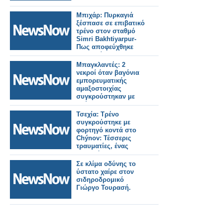
Μπιχάρ: Πυρκαγιά
ξέσπασε σε επιβατικό
τρένο στον σταθμό
Simri Bakhtiyarpur-
Πως αποφεύχθηκε
τραγωδία.
Μπαγκλαντές: 2
νεκροί όταν βαγόνια
εμπορευματικής
αμαξοστοιχίας
συγκρούστηκαν με
οχήματα.
Τσεχία: Τρένο
συγκρούστηκε με
φορτηγό κοντά στο
Chýnov: Τέσσερις
τραυματίες, ένας
σοβαρά.
Σε κλίμα οδύνης το
ύστατο χαίρε στον
σιδηροδρομικό
Γιώργο Τουρασή.