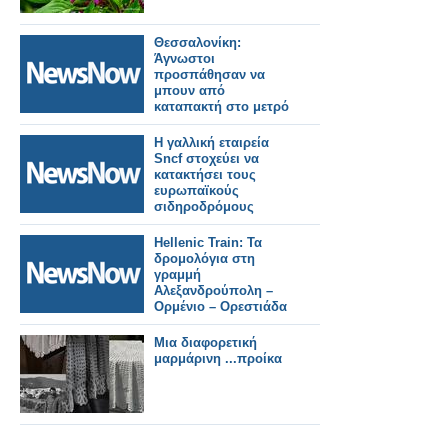
Θεσσαλονίκη:
Άγνωστοι
προσπάθησαν να
μπουν από
καταπακτή στο μετρό
Η γαλλική εταιρεία
Sncf στοχεύει να
κατακτήσει τους
ευρωπαϊκούς
σιδηροδρόμους
Hellenic Train: Τα
δρομολόγια στη
γραμμή
Αλεξανδρούπολη –
Ορμένιο – Ορεστιάδα
θα
πραγματοποιηθούν
Μια διαφορετική
με λεωφορεία.
μαρμάρινη ...προίκα