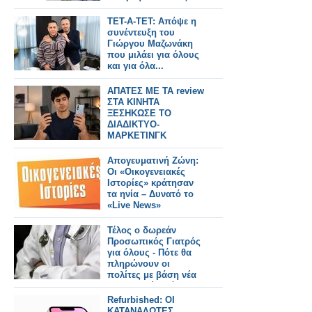
17:00
ΤΕΤ-Α-ΤΕΤ: Απόψε η
συνέντευξη του
Γιώργου Μαζωνάκη
που μιλάει για όλους
και για όλα...
ΑΠΑΤΕΣ ΜΕ ΤΑ review
ΣΤΑ ΚΙΝΗΤΑ
ΞΕΣΗΚΩΣΕ ΤΟ
ΔΙΑΔΙΚΤΥΟ-
ΜΑΡΚΕΤΙΝΓΚ
ΓΕΜΑΤΑ ΨΕΜΑΤΑ
Απογευματινή Ζώνη:
Οι «Οικογενειακές
Ιστορίες» κράτησαν
τα ηνία – Δυνατό το
«Live News»
Τέλος ο δωρεάν
Προσωπικός Γιατρός
για όλους - Πότε θα
πληρώνουν οι
πολίτες με βάση νέα
υπουργική απόφαση
Refurbished: ΟΙ
ΚΑΤΑΝΑΛΩΤΕΣ