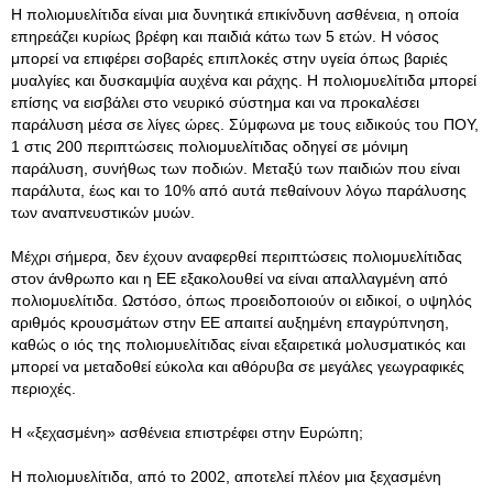
Η πολιομυελίτιδα είναι μια δυνητικά επικίνδυνη ασθένεια, η οποία
επηρεάζει κυρίως βρέφη και παιδιά κάτω των 5 ετών
. Η νόσος
μπορεί να επιφέρει σοβαρές επιπλοκές στην υγεία όπως βαριές
μυαλγίες και δυσκαμψία αυχένα και ράχης. Η πολιομυελίτιδα μπορεί
επίσης να εισβάλει στο νευρικό σύστημα και να προκαλέσει
παράλυση μέσα σε λίγες ώρες. Σύμφωνα με τους ειδικούς του ΠΟΥ,
1 στις 200 περιπτώσεις πολιομυελίτιδας οδηγεί σε μόνιμη
παράλυση, συνήθως των ποδιών. Μεταξύ των παιδιών που είναι
παράλυτα, έως και το 10% από αυτά πεθαίνουν λόγω παράλυσης
των αναπνευστικών μυών.
Μέχρι σήμερα, δεν έχουν αναφερθεί περιπτώσεις πολιομυελίτιδας
στον άνθρωπο και η ΕΕ εξακολουθεί να είναι απαλλαγμένη από
πολιομυελίτιδα. Ωστόσο, όπως προειδοποιούν οι ειδικοί, ο υψηλός
αριθμός κρουσμάτων στην ΕΕ απαιτεί αυξημένη επαγρύπνηση,
καθώς ο ιός της πολιομυελίτιδας είναι εξαιρετικά μολυσματικός και
μπορεί να μεταδοθεί εύκολα και αθόρυβα σε μεγάλες γεωγραφικές
περιοχές.
Η «ξεχασμένη» ασθένεια επιστρέφει στην Ευρώπη;
Η πολιομυελίτιδα, από το 2002, αποτελεί πλέον μια ξεχασμένη