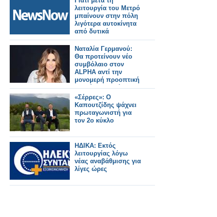
Γιατί μετά τη
λειτουργία του Μετρό
μπαίνουν στην πόλη
λιγότερα αυτοκίνητα
από δυτικά
Ναταλία Γερμανού:
Θα προτείνουν νέο
συμβόλαιο στον
ALPHA αντί την
μονομερή προοπτική
ανανέωσης ενός
χρόνου...
«Σέρρες»: Ο
Καπουτζίδης ψάχνει
πρωταγωνιστή για
τον 2ο κύκλο
ΗΔΙΚΑ: Εκτός
λειτουργίας λόγω
νέας αναβάθμισης για
λίγες ώρες