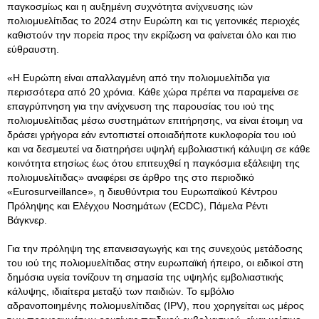
παγκοσμίως και η αυξημένη συχνότητα ανίχνευσης ιών
πολιομυελίτιδας το 2024 στην Ευρώπη και τις γειτονικές περιοχές
καθιστούν την πορεία προς την εκρίζωση να φαίνεται όλο και πιο
εύθραυστη.
«Η Ευρώπη είναι απαλλαγμένη από την πολιομυελίτιδα για
περισσότερα από 20 χρόνια. Κάθε χώρα πρέπει να παραμείνει σε
επαγρύπνηση για την ανίχνευση της παρουσίας του ιού της
πολιομυελίτιδας μέσω συστημάτων επιτήρησης, να είναι έτοιμη να
δράσει γρήγορα εάν εντοπιστεί οποιαδήποτε κυκλοφορία του ιού
και να δεσμευτεί να διατηρήσει υψηλή εμβολιαστική κάλυψη σε κάθε
κοινότητα ετησίως έως ότου επιτευχθεί η παγκόσμια εξάλειψη της
πολιομυελίτιδας» αναφέρει σε άρθρο της στο περιοδικό
«Eurosurveillance», η διευθύντρια του Ευρωπαϊκού Κέντρου
Πρόληψης και Ελέγχου Νοσημάτων (ECDC), Πάμελα Ρέντι
Βάγκνερ.
Για την πρόληψη της επανεισαγωγής και της συνεχούς μετάδοσης
του ιού της πολιομυελίτιδας στην ευρωπαϊκή ήπειρο, οι ειδικοί στη
δημόσια υγεία τονίζουν τη σημασία της υψηλής εμβολιαστικής
κάλυψης, ιδιαίτερα μεταξύ των παιδιών. Το εμβόλιο
αδρανοποιημένης πολιομυελίτιδας (IPV), που χορηγείται ως μέρος