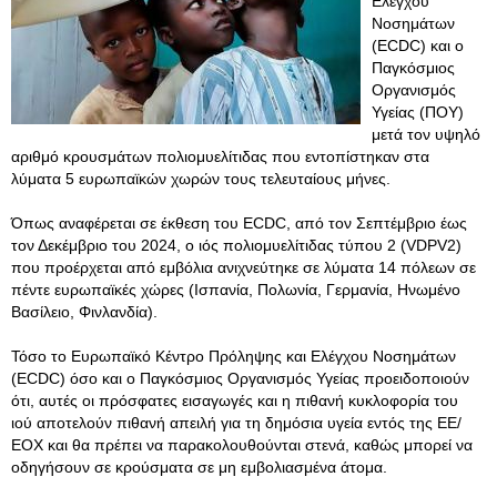
Ελέγχου
Νοσημάτων
(ECDC) και ο
Παγκόσμιος
Οργανισμός
Υγείας (ΠΟΥ)
μετά τον υψηλό
αριθμό κρουσμάτων πολιομυελίτιδας που εντοπίστηκαν στα
λύματα 5 ευρωπαϊκών χωρών τους τελευταίους μήνες.
Όπως αναφέρεται σε έκθεση του ECDC, από τον Σεπτέμβριο έως
τον Δεκέμβριο του 2024, ο ιός πολιομυελίτιδας τύπου 2 (VDPV2)
που προέρχεται από εμβόλια ανιχνεύτηκε σε λύματα 14 πόλεων σε
πέντε ευρωπαϊκές χώρες (Ισπανία, Πολωνία, Γερμανία, Ηνωμένο
Βασίλειο, Φινλανδία).
Τόσο το Ευρωπαϊκό Κέντρο Πρόληψης και Ελέγχου Νοσημάτων
(ECDC) όσο και ο Παγκόσμιος Οργανισμός Υγείας προειδοποιούν
ότι, αυτές οι πρόσφατες εισαγωγές και η πιθανή κυκλοφορία του
ιού αποτελούν πιθανή απειλή για τη δημόσια υγεία εντός της ΕΕ/
ΕΟΧ και θα πρέπει να παρακολουθούνται στενά, καθώς μπορεί να
οδηγήσουν σε κρούσματα σε μη εμβολιασμένα άτομα.