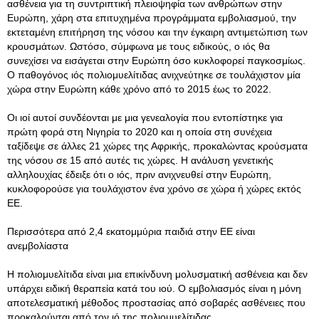
ασθένεια για τη συντριπτική πλειοψηφία των ανθρώπων στην
Ευρώπη, χάρη στα επιτυχημένα προγράμματα εμβολιασμού, την
εκτεταμένη επιτήρηση της νόσου και την έγκαιρη αντιμετώπιση των
κρουσμάτων. Ωστόσο, σύμφωνα με τους ειδικούς, ο ιός θα
συνεχίσει να εισάγεται στην Ευρώπη όσο κυκλοφορεί παγκοσμίως.
Ο παθογόνος ιός πολιομυελίτιδας ανιχνεύτηκε σε τουλάχιστον μία
χώρα στην Ευρώπη κάθε χρόνο από το 2015 έως το 2022.
Οι ιοί αυτοί συνδέονται με μια γενεαλογία που εντοπίστηκε για
πρώτη φορά στη Νιγηρία το 2020 και η οποία στη συνέχεια
ταξίδεψε σε άλλες 21 χώρες της Αφρικής, προκαλώντας κρούσματα
της νόσου σε 15 από αυτές τις χώρες. Η ανάλυση γενετικής
αλληλουχίας έδειξε ότι ο ιός, πριν ανιχνευθεί στην Ευρώπη,
κυκλοφορούσε για τουλάχιστον ένα χρόνο σε χώρα ή χώρες εκτός
ΕΕ.
Περισσότερα από 2,4 εκατομμύρια παιδιά στην ΕΕ είναι
ανεμβολίαστα
Η πολιομυελίτιδα είναι μια επικίνδυνη μολυσματική ασθένεια και δεν
υπάρχει ειδική θεραπεία κατά του ιού. Ο εμβολιασμός είναι η μόνη
αποτελεσματική μέθοδος προστασίας από σοβαρές ασθένειες που
προκαλούνται από τον ιό της πολιομυελίτιδας.