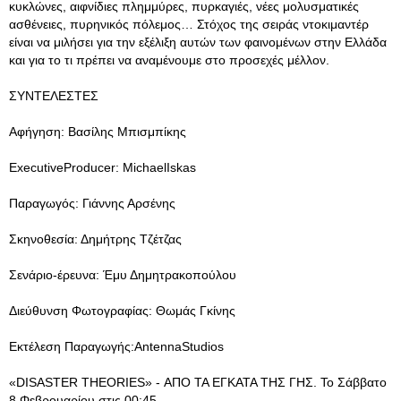
κυκλώνες, αιφνίδιες πλημμύρες, πυρκαγιές, νέες μολυσματικές
ασθένειες, πυρηνικός πόλεμος… Στόχος της σειράς ντοκιμαντέρ
είναι να μιλήσει για την εξέλιξη αυτών των φαινομένων στην Ελλάδα
και για το τι πρέπει να αναμένουμε στο προσεχές μέλλον.
ΣΥΝΤΕΛΕΣΤΕΣ
Αφήγηση: Βασίλης Μπισμπίκης
ExecutiveProducer: MichaelIskas
Παραγωγός: Γιάννης Αρσένης
Σκηνοθεσία: Δημήτρης Τζέτζας
Σενάριο-έρευνα: Έμυ Δημητρακοπούλου
Διεύθυνση Φωτογραφίας: Θωμάς Γκίνης
Εκτέλεση Παραγωγής:AntennaStudios
«DISASTER THEORIES» - ΑΠΟ ΤΑ ΕΓΚΑΤΑ ΤΗΣ ΓΗΣ. Το Σάββατο
8 Φεβρουαρίου στις 00:45