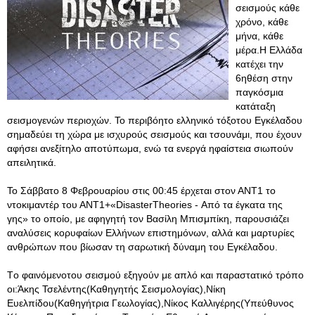
σεισμούς κάθε
χρόνο, κάθε
μήνα, κάθε
μέρα.Η Ελλάδα
κατέχει την
6ηθέση στην
παγκόσμια
κατάταξη
σεισμογενών περιοχών. Το περιβόητο ελληνικό τόξοτου Εγκέλαδου
σημαδεύει τη χώρα με ισχυρούς σεισμούς και τσουνάμι, που έχουν
αφήσει ανεξίτηλο αποτύπωμα, ενώ τα ενεργά ηφαίστεια σιωπούν
απειλητικά.
Το Σάββατο 8 Φεβρουαρίου στις 00:45 έρχεται στον ΑΝΤ1 το
ντοκιμαντέρ του ΑΝΤ1+«DisasterTheories - Από τα έγκατα της
γης» το οποίο, με αφηγητή τον Βασίλη Μπισμπίκη, παρουσιάζει
αναλύσεις κορυφαίων Ελλήνων επιστημόνων, αλλά και μαρτυρίες
ανθρώπων που βίωσαν τη σαρωτική δύναμη του Εγκέλαδου.
Tο φαινόμενοτου σεισμού εξηγούν με απλό και παραστατικό τρόπο
οι:Άκης Τσελέντης(Καθηγητής Σεισμολογίας),Νίκη
Ευελπίδου(Καθηγήτρια Γεωλογίας),Νίκος Καλλιγέρης(Υπεύθυνος