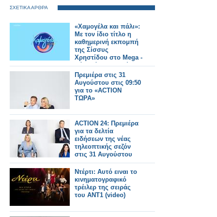
ΣΧΕΤΙΚΑ ΑΡΘΡΑ
«Χαμογέλα και πάλι»:
Με τον ίδιο τίτλο η
καθημερινή εκπομπή
της Σίσσυς
Χρηστίδου στο Mega -
Πότε κάνει πρεμιέρα;
Πρεμιέρα στις 31
Αυγούστου στις 09:50
για το «ACTION
ΤΩΡΑ»
ACTION 24: Πρεμιέρα
για τα δελτία
ειδήσεων της νέας
τηλεοπτικής σεζόν
στις 31 Αυγούστου
Ντέρτι: Αυτό ειναι το
κινηματογραφικό
τρέιλερ της σειράς
του ΑΝΤ1 (video)