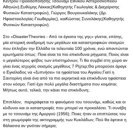
Κέντρου Προειδοποίησης Τσουνάμι Εθνικού Αστεροσκοπείου
Αθηνών),Ευθύμης Λέκκας(Καθηγητής Γεωλογίας & Διαχείρισης
Φυσικών Καταστροφών), Γιώργος Βουγιουκαλάκης (Δρ.
Ηφαιστειολογίας-Γεωθερμίας), καιΚώστας Συνολάκης(Καθηγητής
Φυσικών Καταστροφών).
Στο «DisasterTheories - Από τα έγκατα της γης» γίνεται, επίσης,
μία ιστορική αναδρομή των μεγάλων και καταστροφικών σεισμών
που έπληξαν την Ελλάδα τα τελευταία 100 χρόνια, ενώ απαντώνται
ερωτήματα όπως: Ποια είναι τα πιο επικίνδυνα ρήγματα; Ποιος είναι
ο μεγαλύτερος φόβος των επιστημόνων; Τι θα συμβεί στη χώρα αν
γίνει ένας ισχυρός σεισμός μεγέθους 7 Ρίχτερ;Θα μπορούσε άραγε
ο Εγκέλαδος να «ξυπνήσει» τα ηφαίστεια του Αιγαίου;Γιατί η
Σαντορίνη είναι ένα από τα πιο εκρηκτικά και επικίνδυνα ηφαίστεια
στον κόσμο; Γιατί έχει πολύ μεγάλα διαστήματα που κοιμάται;
Μήπως αυτό, τελικά, την κάνει πιο επικίνδυνη;
Επιπλέον, περιγράφεται το φαινόμενο του τσουνάμι, καθώς και οι
κίνδυνοι και οι καταστροφές που μπορεί να προκαλέσει. Τι συνέβη
με το τσουνάμι της Αμοργού (1956); Ποιες ήταν οι επιπτώσεις του
στη γεωμορφία της ακτογραμμής των Κυκλάδων; Πού θα έφτανε η
θάλασσα αν γινόταν σήμερα;