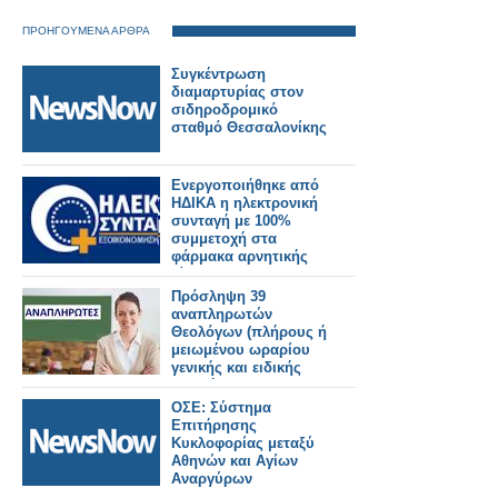
ΠΡΟΗΓΟΥΜΕΝΑ ΑΡΘΡΑ
Συγκέντρωση
διαμαρτυρίας στον
σιδηροδρομικό
σταθμό Θεσσαλονίκης
Ενεργοποιήθηκε από
ΗΔΙΚΑ η ηλεκτρονική
συνταγή με 100%
συμμετοχή στα
φάρμακα αρνητικής
λίστας
Πρόσληψη 39
αναπληρωτών
Θεολόγων (πλήρους ή
μειωμένου ωραρίου
γενικής και ειδικής
αγωγής)
ΟΣΕ: Σύστημα
Επιτήρησης
Κυκλοφορίας μεταξύ
Αθηνών και Αγίων
Αναργύρων