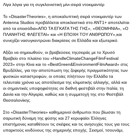
Λίγα λόγια για τη συγκλονιστική μίνι-σειρά ντοκιμαντέρ
Το «DisasterTheories», η αποκαλυπτική σειρά ντοκιμαντέρ των
Antenna Studios προβάλλεται αποκλειστικά στο ΑΝΤ1+ αποτελείται
από τα επεισόδια«ΑΠΟ ΤΑ ΕΓΚΑΤΑ ΤΗΣ ΓΗΣ», «ΘΕΟΜΗΝΙΑ», «Ο
ΠΛΑΝΗΤΗΣ ΦΛΕΓΕΤΑΙ» και «Η ΕΠΟΧΗ ΤΟΥ ΑΝΘΡΩΠΟΥ»,και
συνεχίζει νασυγκεντρώνει διακρίσεις σε Ελλάδα και εξωτερικό.
Αξίζει να σημειωθούν, οι βραβεύσεις τηςσειράς με το Χρυσό
Βραβείο στο πλαίσιο του «HandleClimateChangeFilmFestival
2023» στην Κίνα και το «BestGreen&EnvironmentFilmAward» στις
Βρυξέλλες, για την αποτύπωση της ζοφερής πραγματικότητας των
φυσικών καταστροφών, οι οποίες πλήττουν την Ελλάδα τα
τελευταία χρόνια ως αποτέλεσμα της κλιματικής αλλαγής, αλλά και
οι σημαντικές υποψηφιότητες σε διεθνή φεστιβάλ στην Ιταλία, τη
Δανία και την Αλγερία, καθώς και η συμμετοχή της στο Φεστιβάλ
Θεσσαλονίκης.
Στο «DisasterTheories» καθημερινοί άνθρωποι που βίωσαν τη
σαρωτική δύναμη της φύσης και 27 κορυφαίοι Έλληνες
επιστήμονες καταθέτουν τις σκέψεις και τις ανησυχίες τους για τους
υπαρκτούς κινδύνους της σημερινής εποχής. Σεισμοί, τσουνάμι,