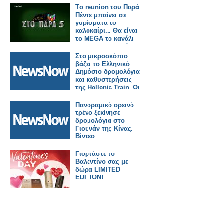
Tο reunion του Παρά
Πέντε μπαίνει σε
γυρίσματα το
καλοκαίρι... Θα είναι
το MEGA το κανάλι
που θα το προβάλει;
Στο μικροσκόπιο
βάζει το Ελληνικό
Δημόσιο δρομολόγια
και καθυστερήσεις
της Hellenic Train- Οι
επόμενες κινήσεις του
ΟΣΕ
Πανοραμικό ορεινό
τρένο ξεκίνησε
δρομολόγια στο
Γιουνάν της Κίνας.
Βίντεο
Γιορτάστε το
Βαλεντίνο σας με
δώρα LIMITED
EDITION!