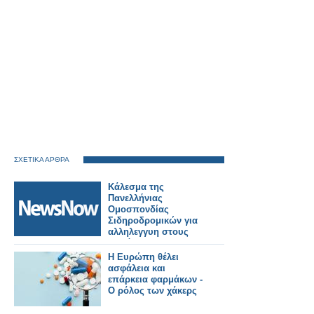
ΣΧΕΤΙΚΑ ΑΡΘΡΑ
Κάλεσμα της
Πανελλήνιας
Ομοσπονδίας
Σιδηροδρομικών για
αλληλεγγυη στους
πυρόπληκτους της
Δυτικής Αττικής.
Η Ευρώπη θέλει
ασφάλεια και
επάρκεια φαρμάκων -
Ο ρόλος των χάκερς