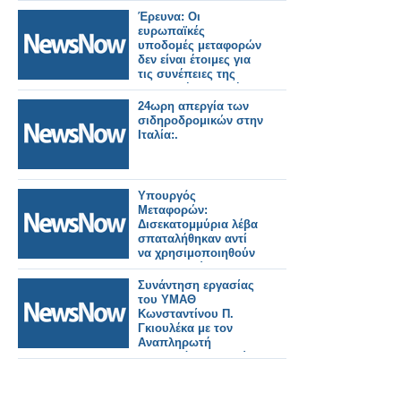
Έρευνα: Οι
ευρωπαϊκές
υποδομές μεταφορών
δεν είναι έτοιμες για
τις συνέπειες της
κλιματικής αλλαγής.
24ωρη απεργία των
σιδηροδρομικών στην
Ιταλία:.
Υπουργός
Μεταφορών:
Δισεκατομμύρια λέβα
σπαταλήθηκαν αντί
να χρησιμοποιηθούν
για μεταρρύθμιση των
σιδηροδρόμων.
Συνάντηση εργασίας
του ΥΜΑΘ
Κωνσταντίνου Π.
Γκιουλέκα με τον
Αναπληρωτή
Υπουργό Υποδομών
και Μεταφορών
Γιώργο Κώτσηρα.