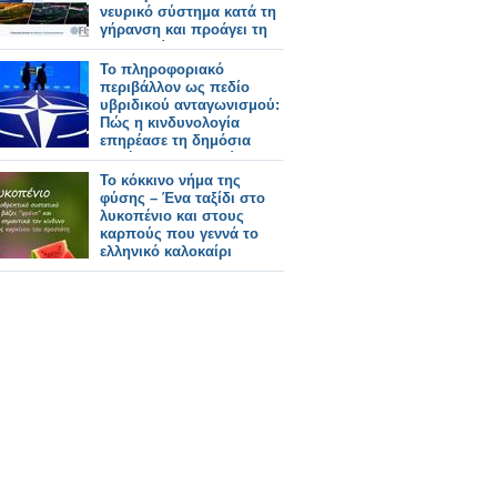
νευρικό σύστημα κατά τη
γήρανση και προάγει τη
μακροζωία
Το πληροφοριακό
περιβάλλον ως πεδίο
υβριδικού ανταγωνισμού:
Πώς η κινδυνολογία
επηρέασε τη δημόσια
συζήτηση για τη Σύνοδο
του ΝΑΤΟ -Γράφει ο Δρ.
Το κόκκινο νήμα της
Κωνσταντίνος Π.
φύσης – Ένα ταξίδι στο
Μπαλωμένος
λυκοπένιο και στους
καρπούς που γεννά το
ελληνικό καλοκαίρι