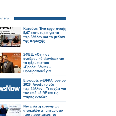
 ΑΡΘΡΑ
Κατούνα: Ένα έργο πνοής
5,67 εκατ. ευρώ για το
περιβάλλον και το μέλλον
της περιοχής.
ΣΦΕΕ: «Όχι» σε
αναδρομικό clawback για
τα φάρμακα του
«Προλαμβάνω» –
Προειδοποιεί για
«επικίνδυνο
προηγούμενο»
Εισφορές e-ΕΦΚΑ Ιουνίου
2026: Άνοιξε το νέο
περιβάλλον – Τι ισχύει για
τον κωδικό RF και τις
πάγιες εντολές
Νέα μελέτη ερευνητών
αποκαλύπτει μηχανισμό
που προστατεύει το