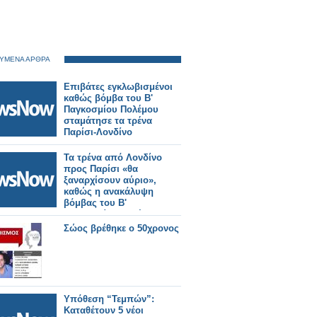
ΥΜΕΝΑ ΑΡΘΡΑ
Επιβάτες εγκλωβισμένοι
καθώς βόμβα του Β'
Παγκοσμίου Πολέμου
σταμάτησε τα τρένα
Παρίσι-Λονδίνο
Τα τρένα από Λονδίνο
προς Παρίσι «θα
ξαναρχίσουν αύριο»,
καθώς η ανακάλυψη
βόμβας του Β'
Παγκοσμίου Πολέμου
προκάλεσε διακοπή
Σώος βρέθηκε ο 50χρονος
δρομολογίων
Υπόθεση “Τεμπών”:
Καταθέτουν 5 νέοι