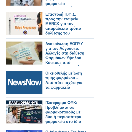
φαρμακεία
πολυϊδιοκτησίας που
λειτουργούν με
Επιστολή Π.Φ.Σ.
διευρυμένο ωράριο
προς την εταιρεία
MERCK για τον
απαράδεκτο τρόπο
διάθεσης του
φαρμακευτικού
σκευάσματος Ovitrelle
Ανακοίνωση ΕΟΠΥΥ
στα ιδιωτικά
για τον Αύγουστο:
φαρμακεία
Αλλαγές στη διάθεση
Φαρμάκων Υψηλού
Κόστους από
ιδιωτικά φαρμακεία
Οικειοθελής μείωση
τιμής φαρμάκου –
Από πότε ισχύει για
τα φαρμακεία
Πλατφόρμα ΦΥΚ:
Προβλήματα σε
φαρμακοποιούς με
δύο ή περισσότερα
φαρμακεία στο ίδιο
ΑΦΜ