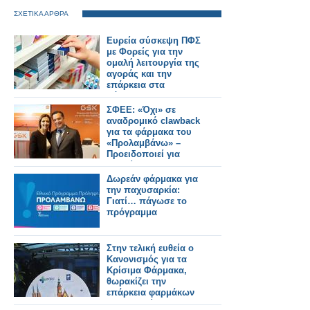
ΣΧΕΤΙΚΑ ΑΡΘΡΑ
Ευρεία σύσκεψη ΠΦΣ
με Φορείς για την
ομαλή λειτουργία της
αγοράς και την
επάρκεια στα
φάρμακα!
ΣΦΕΕ: «Όχι» σε
αναδρομικό clawback
για τα φάρμακα του
«Προλαμβάνω» –
Προειδοποιεί για
«επικίνδυνο
προηγούμενο»
Δωρεάν φάρμακα για
την παχυσαρκία:
Γιατί… πάγωσε το
πρόγραμμα
Στην τελική ευθεία ο
Κανονισμός για τα
Κρίσιμα Φάρμακα,
θωρακίζει την
επάρκεια φαρμάκων
στην Ευρώπη