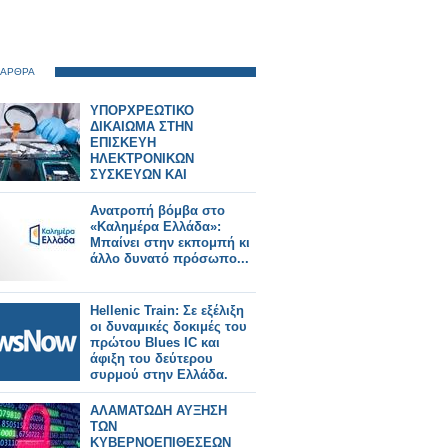
 ΑΡΘΡΑ
ΥΠΟΡΧΡΕΩΤΙΚΟ
ΔΙΚΑΙΩΜΑ ΣΤΗΝ
ΕΠΙΣΚΕΥΗ
ΗΛΕΚΤΡΟΝΙΚΩΝ
ΣΥΣΚΕΥΩΝ ΚΑΙ
SPARTPHONES ΣΤΗΝ
ΕΛΛΑΔΑ
Ανατροπή βόμβα στο
«Καλημέρα Ελλάδα»:
Μπαίνει στην εκπομπή κι
άλλο δυνατό πρόσωπο...
Hellenic Train: Σε εξέλιξη
οι δυναμικές δοκιμές του
πρώτου Blues IC και
άφιξη του δεύτερου
συρμού στην Ελλάδα.
ΑΛΑΜΑΤΩΔΗ ΑΥΞΗΣΗ
ΤΩΝ
ΚΥΒΕΡΝΟΕΠΙΘΕΣΕΩΝ