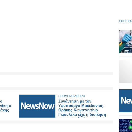
ΣΧΕΤΙΚΑ
ΕΠΟΜΕΝΟ ΑΡΘΡΟ
νο
Συνάντηση με τον
νίκη ο
Υφυπουργό Μακεδονίας-
νάκης
Θράκης Κωνσταντίνο
Γκιουλέκα είχε η διοίκηση
των συνταξιούχων
σιδηροδρομικών του
σωματείου «Η