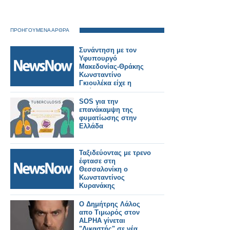
ΠΡΟΗΓΟΥΜΕΝΑ ΑΡΘΡΑ
Συνάντηση με τον
Υφυπουργό
Μακεδονίας-Θράκης
Κωνσταντίνο
Γκιουλέκα είχε η
διοίκηση των
συνταξιούχων
SOS για την
σιδηροδρομικών του
επανάκαμψη της
σωματείου «Η
φυματίωσης στην
ΑΝΑΓΕΝΝΗΣΙΣ»
Ελλάδα
Ταξιδεύοντας με τρενο
έφτασε στη
Θεσσαλονίκη ο
Κωνσταντίνος
Κυρανάκης
Ο Δημήτρης Λάλος
απο Τιμωρός στον
ALPHA γίνεται
"Δικαστής" σε νέα