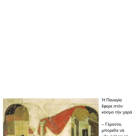
Ἡ Παναγία
ἔφερε στὸν
κόσμο τὴν χαρὰ
– Γέροντα,
μπορεῖτε νὰ