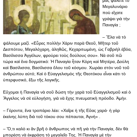
μᾶς ψάλετε τὸ
Μεγαλυνάριο
ποὺ εἴχατε
γράψει γιὰ τὴν
Παναγία ;
– Ἔλα νὰ τὸ
ψάλουμε μαζί. «Εὗρες πολλὴν Χάριν παρὰ Θεοῦ, Μῆτερ τοῦ
Δεσπότου, Μεγαλόχαρη, ἀληθῶς, Κεχαριτωμένη, ὡς Γαβριὴλ ἐβόα,
Βασίλισσα Ἀγγέλων, φρούρει τοὺς δούλους σου». Νὰ σοῦ πῶ
τώρα καὶ ἕνα δογματικό: Ἡ Παναγία ἦταν Κόρη καὶ Μητέρα, Δούλη
καὶ Βασίλισσα, Βασίλισσα ὅλου τοῦ κόσμου. Χωράει στὸν νοῦ τοῦ
ἀνθρώπου αὐτό; Καὶ ὁ Εὐαγγελισμὸς τῆς Θεοτόκου εἶναι κάτι τὸ
ὑπερφυσικό, ἔξω τῆς λογικῆς.
Εὔχομαι ἡ Παναγία νὰ σοῦ δώση τὴν χαρὰ τοῦ Εὐαγγελισμοῦ καὶ ὁ
Ἄγγελος νὰ σὲ εὐλογήση, γιὰ νὰ ἔχης πνευματικὴ πρόοδο. Ἀμήν.
– Γέροντα, ἕνα τροπάριο λέει: «Χαῖρε ἡ τῆς Εὔας χαρά· ἡ γὰρ
ἐκείνης λύπη διὰ τοῦ τόκου σου πέπαυται, Ἁγνή» .
– Ὅ,τι καλὸ κι ἂν βρῆ ὁ ἄνθρωπος νὰ πῆ γιὰ τὴν Παναγία, δὲν θὰ
μπορέση νὰ ἐκφράση τὸ μεγαλεῖο Της. Ἡ Παναγία μὲ τὴν