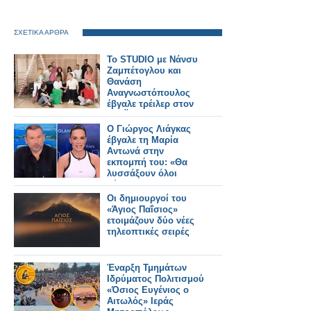
ΣΧΕΤΙΚΑ ΑΡΘΡΑ
Το STUDIO με Νάνσυ
Ζαμπέτογλου και
Θανάση
Αναγνωστόπουλος
έβγαλε τρέιλερ στον
ΣΚΑΪ
Ο Γιώργος Λιάγκας
έβγαλε τη Μαρία
Αντωνά στην
εκπομπή του: «Θα
λυσσάξουν όλοι
τώρα»
Οι δημιουργοί του
«Άγιος Παΐσιος»
ετοιμάζουν δύο νέες
τηλεοπτικές σειρές
Έναρξη Τμημάτων
Ιδρύματος Πολιτισμού
«Όσιος Ευγένιος ο
Αιτωλός» Ιεράς