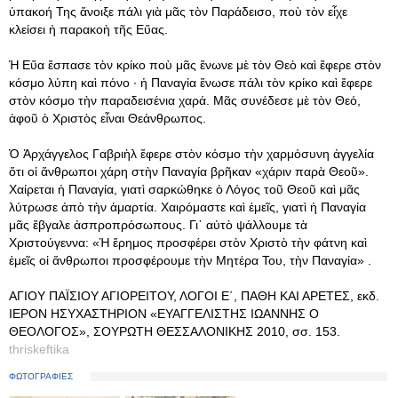
ὑπακοή Της ἄνοιξε πάλι γιὰ μᾶς τὸν Παράδεισο, ποὺ τὸν εἶχε
κλείσει ἡ παρακοὴ τῆς Εὔας.
Ἡ Εὔα ἔσπασε τὸν κρίκο ποὺ μᾶς ἕνωνε μὲ τὸν Θεὸ καὶ ἔφερε στὸν
κόσμο λύπη καὶ πόνο · ἡ Παναγία ἕνωσε πάλι τὸν κρίκο καὶ ἔφερε
στὸν κόσμο τὴν παραδεισένια χαρά. Μᾶς συνέδεσε μὲ τὸν Θεό,
ἀφοῦ ὁ Χριστὸς εἶναι Θεάνθρωπος.
Ὁ Ἀρχάγγελος Γαβριὴλ ἔφερε στὸν κόσμο τὴν χαρμόσυνη ἀγγελία
ὅτι οἱ ἄνθρωποι χάρη στὴν Παναγία βρῆκαν «χάριν παρὰ Θεοῦ».
Χαίρεται ἡ Παναγία, γιατὶ σαρκώθηκε ὁ Λόγος τοῦ Θεοῦ καὶ μᾶς
λύτρωσε ἀπὸ τὴν ἁμαρτία. Χαιρόμαστε καὶ ἐμεῖς, γιατὶ ἡ Παναγία
μᾶς ἔβγαλε ἀσπροπρόσωπους. Γι᾿ αὐτὸ ψάλλουμε τὰ
Χριστούγεννα: «Ἡ ἔρημος προσφέρει στὸν Χριστὸ τὴν φάτνη καὶ
ἐμεῖς οἱ ἄνθρωποι προσφέρουμε τὴν Μητέρα Του, τὴν Παναγία» .
ΑΓΙΟΥ ΠΑΪΣΙΟΥ ΑΓΙΟΡΕΙΤΟΥ, ΛΟΓΟΙ E΄, ΠΑΘΗ ΚΑΙ ΑΡΕΤΕΣ, εκδ.
ΙΕΡΟΝ ΗΣΥΧΑΣΤΗΡΙΟΝ «ΕΥΑΓΓΕΛΙΣΤΗΣ ΙΩΑΝΝΗΣ Ο
ΘΕΟΛΟΓΟΣ», ΣΟΥΡΩΤΗ ΘΕΣΣΑΛΟΝΙΚΗΣ 2010, σσ. 153.
thriskeftika
ΦΩΤΟΓΡΑΦΙΕΣ