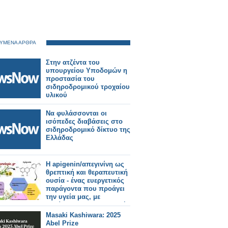
ΥΜΕΝΑ ΑΡΘΡΑ
Στην ατζέντα του
υπουργείου Υποδομών η
προστασία του
σιδηροδρομικού τροχαίου
υλικού
Να φυλάσσονται οι
ισόπεδες διαβάσεις στο
σιδηροδρομικό δίκτυο της
Ελλάδας
Η apigenin/απεγινίνη ως
θρεπτική και θεραπευτική
ουσία - ένας ευεργετικός
παράγοντα που προάγει
την υγεία μας, με
πανίσχυρη αντικαρκινική
δράση
Masaki Kashiwara: 2025
Abel Prize