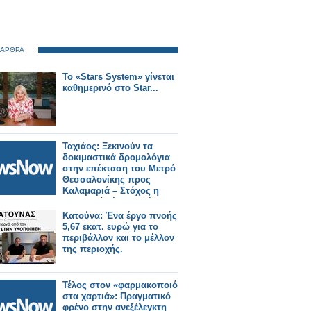
 ΑΡΘΡΑ
Το «Stars System» γίνεται
καθημερινό στο Star...
Ταχιάος: Ξεκινούν τα
δοκιμαστικά δρομολόγια
στην επέκταση του Μετρό
Θεσσαλονίκης προς
Καλαμαριά – Στόχος η
λειτουργία έως το τέλος
του μήνα.
Κατούνα: Ένα έργο πνοής
5,67 εκατ. ευρώ για το
περιβάλλον και το μέλλον
της περιοχής.
Τέλος στον «φαρμακοποιό
στα χαρτιά»: Πραγματικό
φρένο στην ανεξέλεγκτη