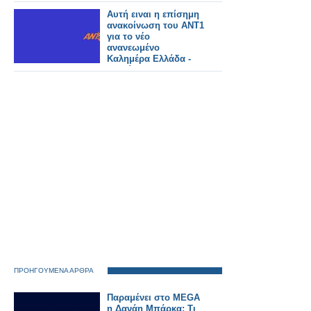
Αυτή ειναι η επίσημη
ανακοίνωση του ΑΝΤ1
για το νέο
ανανεωμένο
Καλημέρα Ελλάδα -
Αυτοί θα το
παρουσιάζουν
ΠΡΟΗΓΟΥΜΕΝΑ ΑΡΘΡΑ
Παραμένει στο MEGA
η Δανάη Μπάρκα; Τι