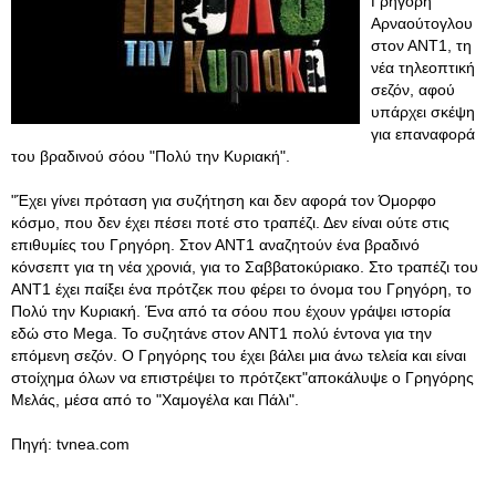
Γρηγόρη
Αρναούτογλου
στον ΑΝΤ1, τη
νέα τηλεοπτική
σεζόν, αφού
υπάρχει σκέψη
για επαναφορά
του βραδινού σόου "Πολύ την Κυριακή".
"Έχει γίνει πρόταση για συζήτηση και δεν αφορά τον Όμορφο
κόσμο, που δεν έχει πέσει ποτέ στο τραπέζι. Δεν είναι ούτε στις
επιθυμίες του Γρηγόρη. Στον ΑΝΤ1 αναζητούν ένα βραδινό
κόνσεπτ για τη νέα χρονιά, για το Σαββατοκύριακο. Στο τραπέζι του
ΑΝΤ1 έχει παίξει ένα πρότζεκ που φέρει το όνομα του Γρηγόρη, το
Πολύ την Κυριακή. Ένα από τα σόου που έχουν γράψει ιστορία
εδώ στο Mega. Το συζητάνε στον ΑΝΤ1 πολύ έντονα για την
επόμενη σεζόν. Ο Γρηγόρης του έχει βάλει μια άνω τελεία και είναι
στοίχημα όλων να επιστρέψει το πρότζεκτ"αποκάλυψε ο Γρηγόρης
Μελάς, μέσα από το "Χαμογέλα και Πάλι".
Πηγή: tvnea.com