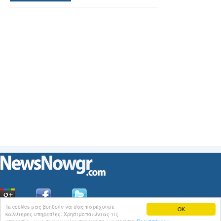
Ta cookies μας βοηθούν να σας παρέχουμε
OK
καλύτερες υπηρεσίες. Χρησιμοποιώντας τις
Οι
Ειδήσεις
του NewsNowgr.com στο
iNews