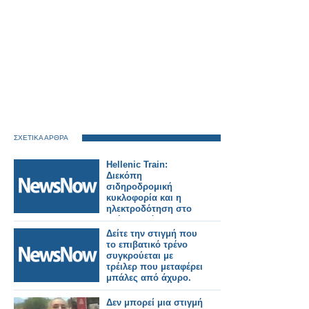
ΣΧΕΤΙΚΑ ΑΡΘΡΑ
Hellenic Train:
Διεκόπη
σιδηροδρομική
κυκλοφορία και η
ηλεκτροδότηση στο
τμήμα Οινόη –
Χαλκίδα, εξαιτίας
Δείτε την στιγμή που
πυρκαγιάς.
το επιβατικό τρένο
συγκρούεται με
τρέιλερ που μεταφέρει
μπάλες από άχυρο.
Δεν μπορεί μια στιγμή