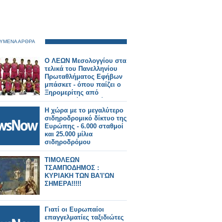
ΥΜΕΝΑ ΑΡΘΡΑ
Ο ΛΕΩΝ Μεσολογγίου στα
τελικά του Πανελληνίου
Πρωταθλήματος Εφήβων
μπάσκετ - όπου παίζει ο
Ξηρομερίτης από
Αρχοντοχώρι ο Φώτης
Κακούρης,
Η χώρα με το μεγαλύτερο
σιδηροδρομικό δίκτυο της
Ευρώπης - 6.000 σταθμοί
και 25.000 μίλια
σιδηροδρόμου
ΤΙΜΟΛΕΩΝ
ΤΣΑΜΠΟΔΗΜΟΣ :
ΚΥΡΙΑΚΗ ΤΩΝ ΒΑ'Ι'ΩΝ
ΣΗΜΕΡΑ!!!!!
Γιατί οι Ευρωπαίοι
επαγγελματίες ταξιδιώτες