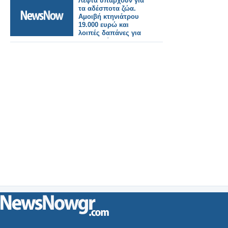
Λεφτά υπάρχουν για
τα αδέσποτα ζώα.
Αμοιβή κτηνιάτρου
19.000 ευρώ και
λοιπές δαπάνες για
τη φροντίδα
αδέσποτων ζώων
25.000 ευρώ. Σύνολο
44.000 ευρώ.
Προκλητική
κατασπατάληση του
δημοσίου χρήματος