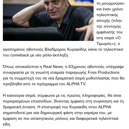
τη μουρμούρα»
και έναν χρόνο
τηλεοπτικής
αποχής (πλην
της σύντομης
εμφάνισής του
στη σειρά «Ο
Τιμωρός»), ο
αγαπημένος ηθοποιός Βλαδίμηρος Κυριακίδης κάνει το τηλεοπτικό
του comeback με νέο ρόλο-έκπληξη.
Όπως αποκαλύπτει η Real News, ο 63χρονος ηθοποιός υπέγραψε
συνεργασία με τη γνωστή εταιρεία παραγωγής Foss Productions
για τη συμμετοχή του σε νέα δραματική σειρά μυθοπλασίας που θα
προβληθεί από το πρόγραμμα του ALPHA TV.
Η καινούρια σειρά, σύμφωνα με τις πρώτες πληροφορίες, θα είναι
περιορισμένων επεισοδίων, δίνοντας έμφαση στη συγκίνηση και τη
δραματική ένταση. Η επιστροφή του Κυριακίδη στον ALPHA
σηματοδοτεί μια νέα δημιουργική φάση στην καριέρα του, με
έμφαση σε πιο απαιτητικούς ρόλους και διαφορετικά τηλεοπτικά
είδη.