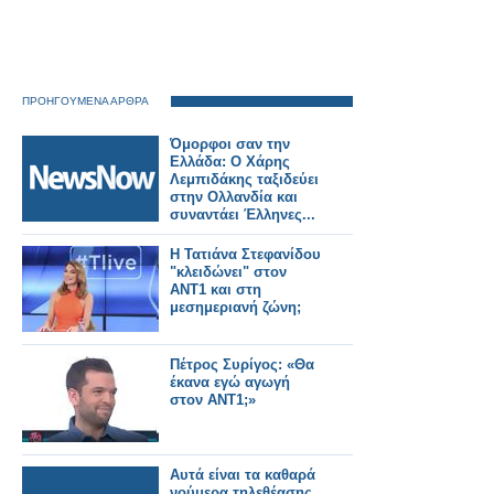
ΠΡΟΗΓΟΥΜΕΝΑ ΑΡΘΡΑ
Όμορφοι σαν την
Ελλάδα: Ο Χάρης
Λεμπιδάκης ταξιδεύει
στην Ολλανδία και
συναντάει Έλληνες...
Η Τατιάνα Στεφανίδου
"κλειδώνει" στον
ΑΝΤ1 και στη
μεσημεριανή ζώνη;
Πέτρος Συρίγος: «Θα
έκανα εγώ αγωγή
στον ΑΝΤ1;»
Αυτά είναι τα καθαρά
νούμερα τηλεθέασης