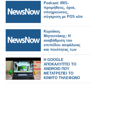
Podcast: IRIS-
προμήθειες, όρια,
υποχρεώσεις,
σύγκριση με POS κλπ
Κυριάκος
Μητσοτάκης: Η
αναβάθμιση του
επιπέδου ασφάλειας
και ποιότητας των
τρένων της χώρας
είναι ύψιστη
H GOOGLE
κυβερνητική
ΑΠΟΚΑΛΥΠΤΕΙ ΤΟ
προτεραιότητα.
ANDROID ΠΟΥ
ΜΕΤΑΤΡΕΠΕΙ ΤΟ
ΚΙΝΗΤΟ ΤΗΛΕΦΩΝΟ
ΣΕ PC