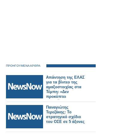
ΠΡΟΗΓΟΥΜΕΝΑ ΑΡΘΡΑ
Απάντηση της ΕΛΑΣ
για τα βίντεο της
αμαξοστοιχίας στα
Τέμπη: «Δεν
προκύπτει
πιθανότητα
παραποίησης»
Παναγιώτης
Τερεζάκης: Το
στρατηγικό σχέδιο
του ΟΣΕ σε 5 άξονες