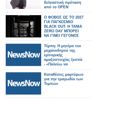
δελεαστική πρόταση
από το OPEN
O ΦΟΒΟΣ ΩΣ ΤΟ 2027
ΓΙΑ ΠΑΓΚΟΣΜΙΟ
BLACK OUT- Η ΤΑΝΙΑ
ZERO DAY ΜΠΟΡΕΙ
ΝΑ ΓΙΝΕΙ ΓΕΓΟΝΟΣ
Τέμπη: Η μητέρα του
μηχανοδηγού της
εμπορικής
αμαξοστοιχίας ξεσπά
- «Παλεύω να
αποκαταστήσω τη
μνήμη του Δημήτρη -
Καταθέσεις μαρτύρων
Ήρωας μέχρι τέλους
για την τραγωδία των
ο γιος μου»
Τεμπών