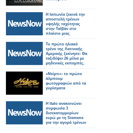
Η Ιαπωνία ξεκινά την
αποστολή τρένων
υψηλής ταχύτητας
στην Ταϊβάν στο
πλαίσιο μιας
σημαντικής
σιδηροδρομικής
Το πρώτο ηλιακό
παραγγελίας.
τρένο της Λατινικής
Αμερικής ξεκίνησε: Θα
ταξιδέψει 26 μίλια με
μηδενικές εκπομπές.
«Ντέρτι»: το πρώτο
άλμπουμ
φωτογραφιών από τα
γυρίσματα
Η Italo ανακοινώνει
συμφωνία 3
δισεκατομμυρίων
ευρώ με τη Siemens
για την αγορά τρένων
για τη Γερμανία.