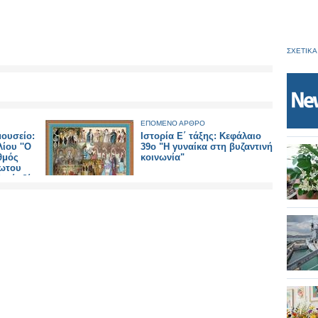
ΣΧΕΤΙΚΑ
ΕΠΟΜΕΝΟ ΑΡΘΡΟ
μουσείο:
Ιστορία Ε΄ τάξης: Κεφάλαιο
ίου ''Ο
39ο "Η γυναίκα στη βυζαντινή
θμός
κοινωνία"
ωτου
αμίτ β΄