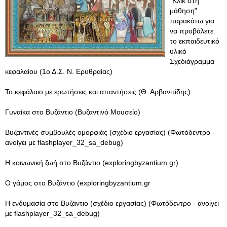
"Κλικ στη
μάθηση"
παρακάτω για
να προβάλετε
το εκπαιδευτικό
υλικό
Σχεδιάγραμμα
κεφαλαίου (1ο Δ.Σ. Ν. Ερυθραίας)
Το κεφάλαιο με ερωτήσεις και απαντήσεις (Θ. Αρβανιτίδης)
Γυναίκα στο Βυζάντιο (Βυζαντινό Μουσείο)
Βυζαντινές συμβουλές ομορφιάς (σχέδιο εργασίας) (Φωτόδεντρο -
ανοίγει με flashplayer_32_sa_debug)
Η κοινωνική ζωή στο Βυζάντιο (exploringbyzantium.gr)
Ο γάμος στο Βυζάντιο (exploringbyzantium.gr
Η ενδυμασία στο Βυζάντιο (σχέδιο εργασίας) (Φωτόδεντρο - ανοίγει
με flashplayer_32_sa_debug)