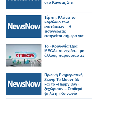
στο Κάνσας Σίτι.
Τέμπη: Κλείνει το
κεφάλαιο των
ενστάσεων – Η
εισαγγελέας
εισηγείται σήμερα για
τα αιτήματα
αναβολής.
Το «Κοινωνία Ώρα
MEGA» συνεχίζει... με
άλλους παρουσιαστές
Πρωινή Ενημερωτική
Ζώνη: Το Μουντιάλ
και το «Happy Day»
ξεχώρισαν – Σταθερά
ψηλά η «Κοινωνία
Ώρα Mega»