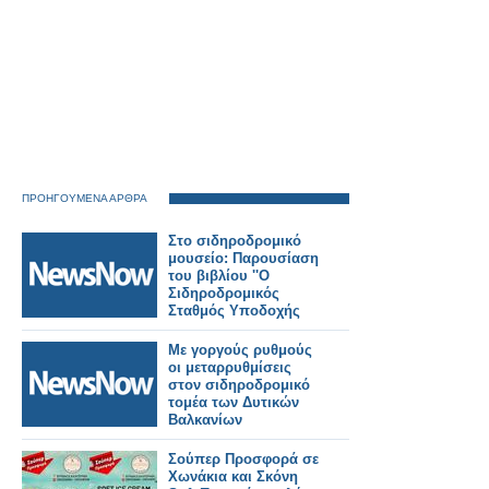
ΠΡΟΗΓΟΥΜΕΝΑ ΑΡΘΡΑ
Στο σιδηροδρομικό
μουσείο: Παρουσίαση
του βιβλίου ''Ο
Σιδηροδρομικός
Σταθμός Υποδοχής
του Έκπτωτου
Σουλτάνου Αβδουλ
Με γοργούς ρυθμούς
Χαμίτ β΄ στη
οι μεταρρυθμίσεις
Θεσσαλονίκη΄΄
στον σιδηροδρομικό
τομέα των Δυτικών
Βαλκανίων
Σούπερ Προσφορά σε
Χωνάκια και Σκόνη