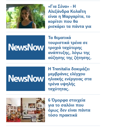
ηλεκτρικά και
υβριδικά τρένα.
«Για Σένα» - Η
Αλεξάνδρα Κολαΐτη
είναι η Μαργαρίτα, το
κορίτσι που θα
ρισκάρει τα πάντα για
τα όνειρά της
Τα θεματικά
τουριστικά τρένα σε
τροχιά ταχύτερης
ανάπτυξης, λόγω της
αύξησης της ζήτησης.
Η Trenitalia δοκιμάζει
μεμβράνες ελέγχου
ηλιακής ενέργειας στα
τρένα υψηλής
ταχύτητας.
6 Όμορφα στοιχεία
για το σαλόνι που
όμως δεν είναι πάντα
τόσο πρακτικά