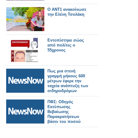
Ο ΑΝΤ1 ανακοίνωσε
την Ελένη Τσολάκη
Εντοπίστηκε σώος
από πολίτες ο
55χρονος
Πως μια στενή
γραμμή μήκους 600
μέτρων έφερε την
ταχεία ανάπτυξη των
σιδηροδρόμων
ΠΦΣ: Οδηγός
Εκτύπωσης
Βεβαίωσης
Παρακρατήσεων
βάσει του ποσού
αυτόματης
επιστροφής για το Α
και Β εξάμηνο 2024