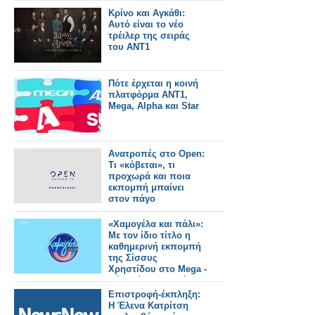
Κρίνο και Αγκάθι:
Αυτό είναι το νέο
τρέιλερ της σειράς
του ΑΝΤ1
Πότε έρχεται η κοινή
πλατφόρμα ΑΝΤ1,
Mega, Alpha και Star
Ανατροπές στο Open:
Τι «κόβεται», τι
προχωρά και ποια
εκπομπή μπαίνει
στον πάγο
«Χαμογέλα και πάλι»:
Με τον ίδιο τίτλο η
καθημερινή εκπομπή
της Σίσσυς
Χρηστίδου στο Mega -
Πότε κάνει πρεμιέρα;
Επιστροφή-έκπληξη:
Η Έλενα Κατρίτση