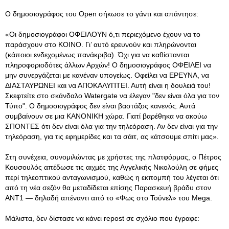
Ο δημοσιογράφος του Open σήκωσε το γάντι και απάντησε:
«Οι δημοσιογράφοι ΟΦΕΙΛΟΥΝ ό,τι περιεχόμενο έχουν να το
παράσχουν στο ΚΟΙΝΟ. Γι’ αυτό ερευνούν και πληρώνονται
(κάποιοι ενδεχομένως πανάκριβα). Όχι για να καθίστανται
πληροφοριοδότες άλλων Αρχών! Ο δημοσιογράφος ΟΦΕΙΛΕΙ να
μην συνεργάζεται με κανέναν υπογείως. Οφείλει να ΕΡΕΥΝΑ, να
ΔΙΑΣΤΑΥΡΩΝΕΙ και να ΑΠΟΚΑΛΥΠΤΕΙ. Αυτή είναι η δουλειά του!
Σκεφτείτε στο σκάνδαλο Watergate να έλεγαν "δεν είναι όλα για τον
Τύπο". Ο δημοσιογράφος δεν είναι βαστάζος κανενός. Αυτά
συμβαίνουν σε μια ΚΑΝΟΝΙΚΗ χώρα. Γιατί βαρέθηκα να ακούω
ΣΠΟΝΤΕΣ ότι δεν είναι όλα για την τηλεόραση. Αν δεν είναι για την
τηλεόραση, για τις εφημερίδες και τα σάιτ, ας κάτσουμε σπίτι μας».
Στη συνέχεια, συνομιλώντας με χρήστες της πλατφόρμας, ο Πέτρος
Κουσουλός απέδωσε τις αιχμές της Αγγελικής Νικολούλη σε φήμες
περί τηλεοπτικού ανταγωνισμού, καθώς η εκπομπή του λέγεται ότι
από τη νέα σεζόν θα μεταδίδεται επίσης Παρασκευή βράδυ στον
ΑΝΤ1 — δηλαδή απέναντι από το «Φως στο Τούνελ» του Mega.
Μάλιστα, δεν δίστασε να κάνει repost σε σχόλιο που έγραφε: