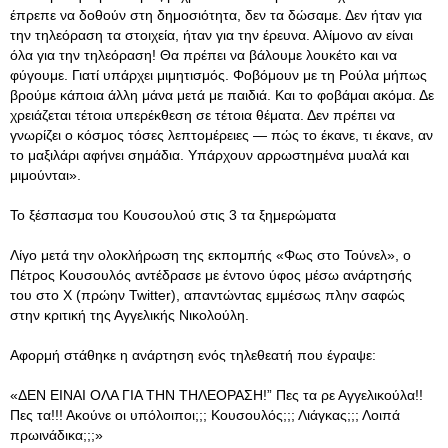
έπρεπε να δοθούν στη δημοσιότητα, δεν τα δώσαμε. Δεν ήταν για
την τηλεόραση τα στοιχεία, ήταν για την έρευνα. Αλίμονο αν είναι
όλα για την τηλεόραση! Θα πρέπει να βάλουμε λουκέτο και να
φύγουμε. Γιατί υπάρχει μιμητισμός. Φοβόμουν με τη Ρούλα μήπως
βρούμε κάποια άλλη μάνα μετά με παιδιά. Και το φοβάμαι ακόμα. Δε
χρειάζεται τέτοια υπερέκθεση σε τέτοια θέματα. Δεν πρέπει να
γνωρίζει ο κόσμος τόσες λεπτομέρειες — πώς το έκανε, τι έκανε, αν
το μαξιλάρι αφήνει σημάδια. Υπάρχουν αρρωστημένα μυαλά και
μιμούνται».
Το ξέσπασμα του Κουσουλού στις 3 τα ξημερώματα
Λίγο μετά την ολοκλήρωση της εκπομπής «Φως στο Τούνελ», ο
Πέτρος Κουσουλός αντέδρασε με έντονο ύφος μέσω ανάρτησής
του στο X (πρώην Twitter), απαντώντας εμμέσως πλην σαφώς
στην κριτική της Αγγελικής Νικολούλη.
Αφορμή στάθηκε η ανάρτηση ενός τηλεθεατή που έγραψε:
«ΔΕΝ ΕΙΝΑΙ ΟΛΑ ΓΙΑ ΤΗΝ ΤΗΛΕΟΡΑΣΗ!” Πες τα ρε Αγγελικούλα!!
Πες τα!!! Ακούνε οι υπόλοιποι;;; Κουσουλός;;; Λιάγκας;;; Λοιπά
πρωινάδικα;;;»