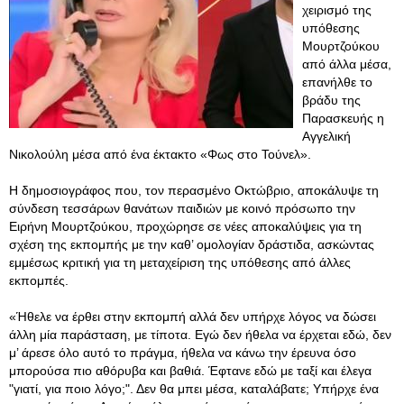
χειρισμό της
υπόθεσης
Μουρτζούκου
από άλλα μέσα,
επανήλθε το
βράδυ της
Παρασκευής η
Αγγελική
Νικολούλη μέσα από ένα έκτακτο «Φως στο Τούνελ».
Η δημοσιογράφος που, τον περασμένο Οκτώβριο, αποκάλυψε τη
σύνδεση τεσσάρων θανάτων παιδιών με κοινό πρόσωπο την
Ειρήνη Μουρτζούκου, προχώρησε σε νέες αποκαλύψεις για τη
σχέση της εκπομπής με την καθ’ ομολογίαν δράστιδα, ασκώντας
εμμέσως κριτική για τη μεταχείριση της υπόθεσης από άλλες
εκπομπές.
«Ήθελε να έρθει στην εκπομπή αλλά δεν υπήρχε λόγος να δώσει
άλλη μία παράσταση, με τίποτα. Εγώ δεν ήθελα να έρχεται εδώ, δεν
μ’ άρεσε όλο αυτό το πράγμα, ήθελα να κάνω την έρευνα όσο
μπορούσα πιο αθόρυβα και βαθιά. Έφτανε εδώ με ταξί και έλεγα
"γιατί, για ποιο λόγο;". Δεν θα μπει μέσα, καταλάβατε; Υπήρχε ένα