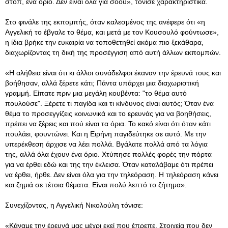
στοπ, ένα όριο. Δεν είναι όλα για σόου», τόνισε χαρακτηριστικά.
Στο φινάλε της εκπομπής, όταν καλεσμένος της ανέφερε ότι «η
Αγγελική το έβγαλε το θέμα, και μετά με τον Κουσουλό φούντωσε»,
η ίδια βρήκε την ευκαιρία να τοποθετηθεί ακόμα πιο ξεκάθαρα,
διαχωρίζοντας τη δική της προσέγγιση από αυτή άλλων εκπομπών.
«Η αλήθεια είναι ότι κι άλλοι συνάδελφοι έκαναν την έρευνά τους και
βοήθησαν, αλλά ξέρετε κάτι; Πάντα υπάρχει μια διαχωριστική
γραμμή. Είπατε πριν μια μεγάλη κουβέντα: "το θέμα αυτό
πουλούσε". Ξέρετε τι παγίδα και τι κίνδυνος είναι αυτός; Όταν ένα
θέμα το προσεγγίζεις κοινωνικά και το ερευνάς για να βοηθήσεις,
πρέπει να ξέρεις και πού είναι τα όρια. Το κακό είναι ότι όταν κάτι
πουλάει, φουντώνει. Και η Ειρήνη παγιδεύτηκε σε αυτό. Με την
υπερέκθεση άρχισε να λέει πολλά. Βγάλατε πολλά από τα λόγια
της, αλλά όλα έχουν ένα όριο. Χτύπησε πολλές φορές την πόρτα
για να έρθει εδώ και της την έκλεισα. Όταν καταλάβαμε ότι πρέπει
να έρθει, ήρθε. Δεν είναι όλα για την τηλεόραση. Η τηλεόραση κάνει
και ζημιά σε τέτοια θέματα. Είναι πολύ λεπτό το ζήτημα».
Συνεχίζοντας, η Αγγελική Νικολούλη τόνισε:
«Κάναμε την έρευνά μας μέχρι εκεί που έπρεπε. Στοιχεία που δεν