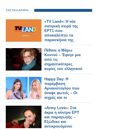
ΣΧΕΤΙΚΑ ΑΡΘΡΑ
«TV Land»: Η νέα
σατιρική σειρά της
ΕΡΤ1 που
αποκαλύπτει τα
παρασκήνια της
ελληνικής τηλεόρασης
- Δείτε το τρέιλερ
Πέθανε η Μάρω
Κοντού – Έφυγε μια
από τις
σημαντικότερες
κυρίες του ελληνικού
θεάτρου, τηλεόρασης
και κινηματογράφου
Happy Day: Η
παρέμβαση
Αρναούτογλου που
άναψε φωτιές – Οι
αιχμές και οι
αποκαλύψεις για την
πρωινή ζώνη
«Army Love»: Στα
άκρα η κόντρα ΕΡΤ
και παραγωγής –
Εξώδικο και
αντικρουόμενοι