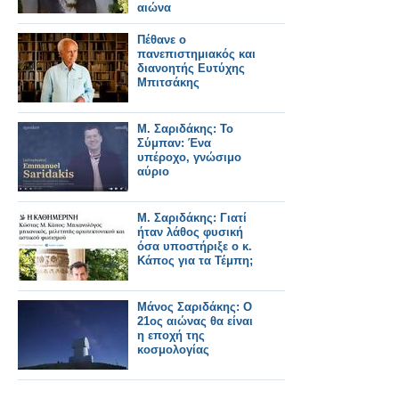
αιώνα
Πέθανε ο
πανεπιστημιακός και
διανοητής Ευτύχης
Μπιτσάκης
Μ. Σαριδάκης: Το
Σύμπαν: Ένα
υπέροχο, γνώσιμο
αύριο
Μ. Σαριδάκης: Γιατί
ήταν λάθος φυσική
όσα υποστήριξε ο κ.
Κάπος για τα Τέμπη;
Μάνος Σαριδάκης: Ο
21ος αιώνας θα είναι
η εποχή της
κοσμολογίας