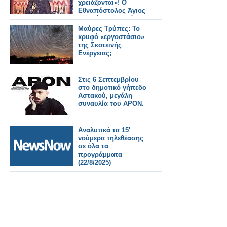
χρειάζονται»! Ο
Εθναπόστολος Άγιος
Κοσμάς ο Αιτωλός.
Μαύρες Τρύπες: Το
κρυφό «εργοστάσιο»
της Σκοτεινής
Ενέργειας;
Στις 6 Σεπτεμβρίου
στο δημοτικό γήπεδο
Αστακού, μεγάλη
συναυλία του APON.
Αναλυτικά τα 15'
νούμερα τηλεθέασης
σε όλα τα
προγράμματα
(22/8/2025)