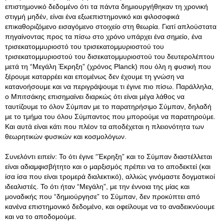
επιστημονικό δεδομένο ότι τα πάντα δημιουργήθηκαν τη χρονική
στιγμή μηδέν, είναι ένα εξωεπιστημονικό και φιλοσοφικά
επικαθοριζόμενο εισαγόμενο στοιχείο στη θεωρία. Γιατί απλούστατα
πηγαίνοντας προς τα πίσω στο χρόνο υπάρχει ένα σημείο, ένα
τρισεκατομμυριοστό του τρισεκατομμυριοστού του
τρισεκατομμυριοστού του δισεκατομμυριοστού του δευτερολέπτου
μετά τη “Μεγάλη Έκρηξη” (χρόνος Planck) που όλη η φυσική που
ξέρουμε καταρρέει και επομένως δεν έχουμε τη γνώση να
κατανοήσουμε και να περιγράψουμε τι έγινε πιο πίσω. Παράλληλα,
ο Μπιτσάκης επισημαίνει διαρκώς ότι είναι μέγα λάθος να
ταυτίζουμε το όλον Σύμπαν με το παρατηρήσιμο Σύμπαν, δηλαδή
με το τμήμα του όλου Σύμπαντος που μπορούμε να παρατηρούμε.
Και αυτά είναι κάτι που πλέον τα αποδέχεται η πλειονότητα των
θεωρητικών φυσικών και κοσμολόγων.
Συνελόντι ειπείν: Το ότι έγινε “Έκρηξη” και το Σύμπαν διαστέλλεται
είναι αδιαμφισβήτητο και ο μαρξισμός πρέπει να το αποδεκτεί (και
ίσα ίσα που είναι τρομερά διαλεκτικό), αλλιώς γινόμαστε δογματικοί
ιδεαλιστές. Το ότι ήταν “Μεγάλη”, με την έννοια της μίας και
μοναδικής που “δημιούργησε” το Σύμπαν, δεν προκύπτει από
κανένα επιστημονικό δεδομένο, και οφείλουμε να το αναδεικνύουμε
και να το αποδομούμε.