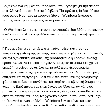
Βάζω εδώ ένα κομμάτι του προλόγου που έγραψα για την έκδοση
στα ελληνικά του εκπληκτικού βιβλίου “Τα πρώτα τρία λεπτά” του
κορυφαίου Νομπελίστα φυσικού Steven Weinberg (εκδόσεις
Ροπή), που αφορά ακριβώς τα παραπάνω:
«Ο Weinberg λοιπόν αποφεύγει μεγαλοφυώς δυο λάθη που κάνουν
κατά κόρον πολλοί κοσμολόγοι, και η συντριπτική πλειοψηφία του
ευρύτερου κοινού:
i) Προχωράει προς τα πίσω στο χρόνο, μέχρι εκεί που του
επιτρέπει η γνώση της φυσικής, και η περιγραφή με επιστημονικούς
και όχι εξω-επιστημονικούς (πχ φιλοσοφικούς ή θρησκευτικούς)
όρους. Όπως λέει ο ίδιος, πηγαίνοντας προς τα πίσω στο χρόνο,
δηλαδή πηγαίνοντας σε όλο και μεγαλύτερες θερμοκρασίες,
υπάρχει κάποια στιγμή όπου εμφανίζεται ένα πέπλο που δεν μας
επιτρέπει να περιγράψουμε τι έγινε πιο πίσω, καθώς οι νόμοι της
φύσης σε εκείνες τις συνθήκες, και κυρίως μια κβαντική θεωρία της
ίδιας της βαρύτητας, μας είναι άγνωστοι. Όσο και αν κάποιος
μπαίνει στον πειρασμό να επεκτείνει τις ιδέες του με υποθέσεις, σε
αυτό το απίστευτα μηδαμινό χρονικό διάστημα που απομένει μέχρι
τη “χρονική στιγμή μηδέν”, ο Weinberg δεν το κάνει, και μας
προειδοποιεί κιόλας ότι αυτό θα ήταν λάθος, καθώς μη γνώση των