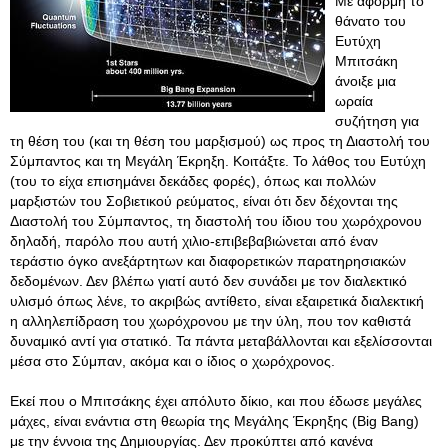
Με αφορμή το
θάνατο του
Ευτύχη
Μπιτσάκη
άνοιξε μια
ωραία
συζήτηση για
τη θέση του (και τη θέση του μαρξισμού) ως προς τη Διαστολή του
Σύμπαντος και τη Μεγάλη Έκρηξη. Κοιτάξτε. Το λάθος του Ευτύχη
(του το είχα επισημάνει δεκάδες φορές), όπως και πολλών
μαρξιστών του Σοβιετικού ρεύματος, είναι ότι δεν δέχονται της
Διαστολή του Σύμπαντος, τη διαστολή του ίδιου του χωρόχρονου
δηλαδή, παρόλο που αυτή χιλιο-επιβεβαβιώνεται από έναν
τεράστιο όγκο ανεξάρτητων και διαφορετικών παρατηρησιακών
δεδομένων. Δεν βλέπω γιατί αυτό δεν συνάδει με τον διαλεκτικό
υλισμό όπως λένε, το ακριβώς αντίθετο, είναι εξαιρετικά διαλεκτική
η αλληλεπίδραση του χωρόχρονου με την ύλη, που τον καθιστά
δυναμικό αντί για στατικό. Τα πάντα μεταβάλλονται και εξελίσσονται
μέσα στο Σύμπαν, ακόμα και ο ίδιος ο χωρόχρονος.
Εκεί που ο Μπιτσάκης έχει απόλυτο δίκιο, και που έδωσε μεγάλες
μάχες, είναι ενάντια στη θεωρία της Μεγάλης Έκρηξης (Big Bang)
με την έννοια της Δημιουργίας
. Δεν προκύπτει από κανένα