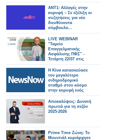
ΑΝΤ1: Αλλαγές στην
κορυφή – Σε εξέλιξη οι
συζητήσεις για νέο
διευθύνοντα
σύμβουλο...
LIVE WEBINAR
"Ταμείο
Επαγγελματικής
Ασφάλισης ΠΦΣ" -
Τετάρτη 22/07 στις
17:00
Η Κίνα κατασκεύασε
τον μεγαλύτερο
σιδηροδρομικό
σταθμό στον κόσμο
στην κορυφή ενός
βουνού σε μόλις 38
μήνες!
Αποκαλύψεις: Δυνατή
πρωτιά για τη σεζόν
2025-2026
Prime Time Ζώνη: Το
Μουντιάλ κυριάρχησε