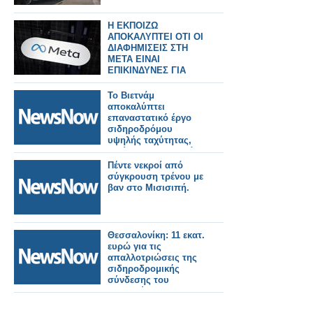
Η ΕΚΠΟΙΖΩ
ΑΠΟΚΑΛΥΠΤΕΙ ΟΤΙ ΟΙ
ΔΙΑΦΗΜΙΣΕΙΣ ΣΤΗ
META ΕΙΝΑΙ
ΕΠΙΚΙΝΔΥΝΕΣ ΓΙΑ
ΟΛΟΥΣ
Το Βιετνάμ
αποκαλύπτει
επαναστατικό έργο
σιδηροδρόμου
υψηλής ταχύτητας,
μειώνοντας τον χρόνο
ταξιδιού από το Ανόι
Πέντε νεκροί από
στον κόλπο Χαλόνγκ
σύγκρουση τρένου με
σε μόλις 30 λεπτά!
βαν στο Μισισιπή.
Θεσσαλονίκη: 11 εκατ.
ευρώ για τις
απαλλοτριώσεις της
σιδηροδρομικής
σύνδεσης του
λιμανιού και τον
δυτικό προαστιακό.