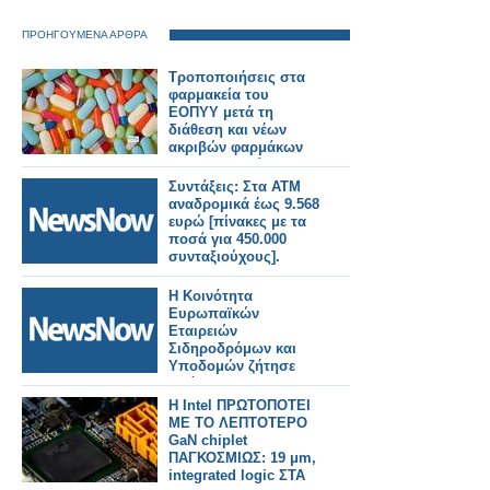
ΠΡΟΗΓΟΥΜΕΝΑ ΑΡΘΡΑ
Τροποποιήσεις στα
φαρμακεία του
ΕΟΠΥΥ μετά τη
διάθεση και νέων
ακριβών φαρμάκων
στα φαρμακεία της
γειτονιάς
Συντάξεις: Στα ΑΤΜ
αναδρομικά έως 9.568
ευρώ [πίνακες με τα
ποσά για 450.000
συνταξιούχους].
Η Κοινότητα
Ευρωπαϊκών
Εταιρειών
Σιδηροδρόμων και
Υποδομών ζήτησε
από την Ε.Ε
αυξημένες επενδύσεις
Η Intel ΠΡΩΤΟΠΟΤΕΙ
στις σιδηροδρομικές
ΜΕ ΤΟ ΛΕΠΤΟΤΕΡΟ
μεταφορές.
GaN chiplet
ΠΑΓΚΟΣΜΙΩΣ: 19 μm,
integrated logic ΣΤΑ