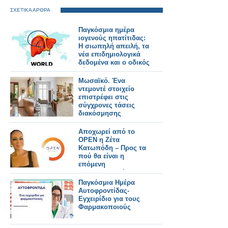
ΣΧΕΤΙΚΑ ΑΡΘΡΑ
Παγκόσμια ημέρα
ιογενούς ηπατίτιδας:
Η σιωπηλή απειλή, τα
νέα επιδημιολογικά
δεδομένα και ο οδικός
χάρτης για την
εξάλειψη της νόσου
Μωσαϊκό. Ένα
ντεμοντέ στοιχείο
επιστρέφει στις
σύγχρονες τάσεις
διακόσμησης
Αποχωρεί από το
OPEN η Ζέτα
Κατωπόδη – Προς τα
πού θα είναι η
επόμενη
επαγγελματική της
στέγη; - Όλο το
Παγκόσμια Ημέρα
ρεπορτάζ
Αυτοφροντίδας-
Εγχειρίδιο για τους
Φαρμακοποιούς