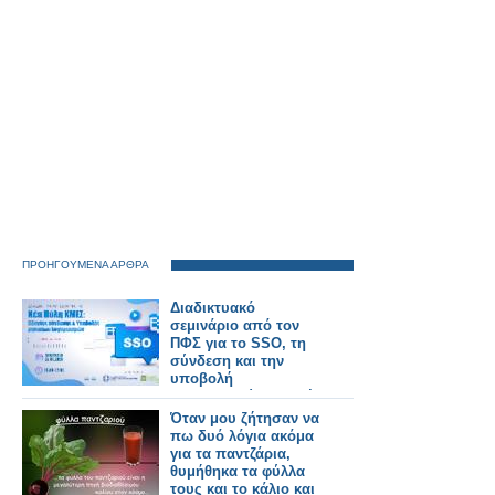
ΠΡΟΗΓΟΥΜΕΝΑ ΑΡΘΡΑ
Διαδικτυακό
σεμινάριο από τον
ΠΦΣ για το SSO, τη
σύνδεση και την
υποβολή
λογαριασμών στη νέα
πύλη ΕΟΠΥΥ-ΚΜΕΣ
Όταν μου ζήτησαν να
πω δυό λόγια ακόμα
για τα παντζάρια,
θυμήθηκα τα φύλλα
τους και το κάλιο και