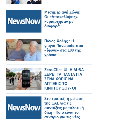
Μεσημεριανή Ζώνη:
Οι «Αποκαλύψεις»
κυριάρχησαν με
διαφορά...
Πάνος Χολής : Η
γιαγιά Πανωραία που
«έφυγε» στα 100 της
χρόνια
Zero-Click UI: H AI ΘΑ
ΞΕΡΕΙ ΤΑ ΠΑΝΤΑ ΓΙΑ
ΣΕΝΑ ΧΩΡΙΣ ΝΑ
ΑΓΓΙΞΕΙΣ ΤΟ
ΚΙΝΗΤΟΥ ΣΟΥ- ΟΙ
ΚΙΝΔΥΝΟΙ
Στο τραπέζι η μείωση
της ΕΑΣ για τις
συντάξεις με πιλοτική
δίκη - Ποιο είναι το
σενάριο για τις νέες
κλίμακες.