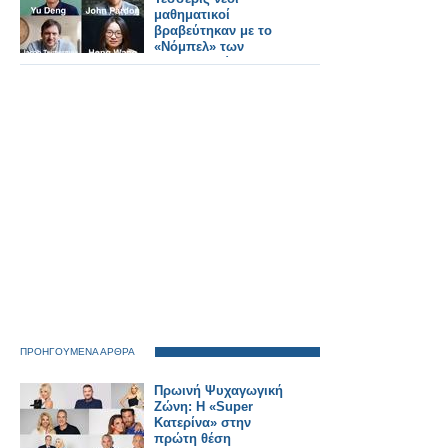
ΚΑΡΑΠΑΤΑΚΗ ΠΥΞ
μαθηματικοί
ΛΑΞ
βραβεύτηκαν με το
«Νόμπελ» των
Μαθηματικών
ΠΡΟΗΓΟΥΜΕΝΑ ΑΡΘΡΑ
Πρωινή Ψυχαγωγική
Ζώνη: Η «Super
Κατερίνα» στην
πρώτη θέση