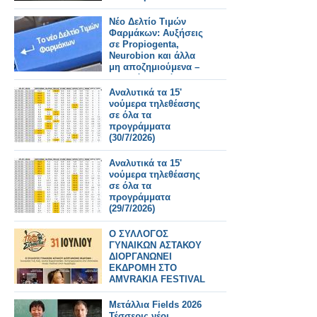
Νέο Δελτίο Τιμών
Φαρμάκων: Αυξήσεις
σε Propiogenta,
Neurobion και άλλα
μη αποζημιούμενα –
Τι αλλάζει από
31/7/2026
Αναλυτικά τα 15'
νούμερα τηλεθέασης
σε όλα τα
προγράμματα
(30/7/2026)
Αναλυτικά τα 15'
νούμερα τηλεθέασης
σε όλα τα
προγράμματα
(29/7/2026)
Ο ΣΥΛΛΟΓΟΣ
ΓΥΝΑΙΚΩΝ ΑΣΤΑΚΟΥ
ΔΙΟΡΓΑΝΩΝΕΙ
ΕΚΔΡΟΜΗ ΣΤΟ
AMVRAKIA FESTIVAL
ΣΤΙΣ 31/7/2026 ΣΤΗ
ΣΥΝΑΥΛΙΑ
Μετάλλια Fields 2026
ΧΑΤΖΗΦΡΑΓΚΕΤΑ
Τέσσερις νέοι