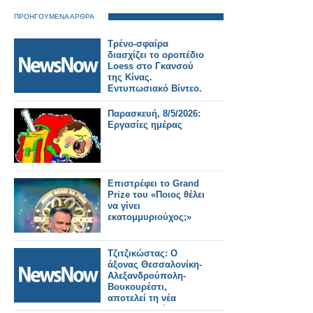
ΠΡΟΗΓΟΥΜΕΝΑ ΑΡΘΡΑ
Τρένο-σφαίρα
διασχίζει το οροπέδιο
Loess στο Γκανσού
της Κίνας.
Εντυπωσιακό Βίντεο.
Παρασκευή, 8/5/2026:
Εργασίες ημέρας
Επιστρέφει το Grand
Prize του «Ποιος θέλει
να γίνει
εκατομμυριούχος;»
Τζιτζικώστας: Ο
άξονας Θεσσαλονίκη-
Αλεξανδρούπολη-
Βουκουρέστι,
αποτελεί τη νέα
‘ραχοκοκαλιά