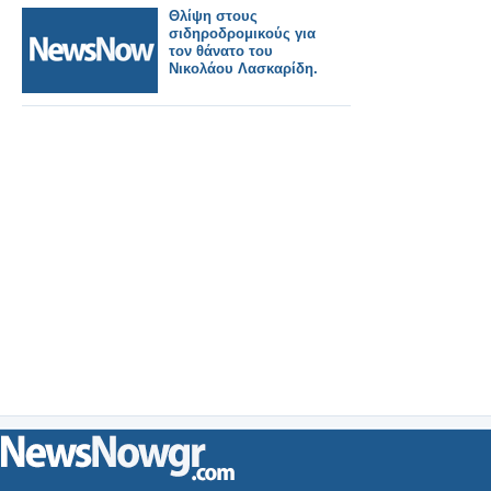
εξωστρέφειας,
Θλίψη στους
ασφάλειας και
σιδηροδρομικούς για
εμπορίου’ της
τον θάνατο του
Ευρώπης.
Νικολάου Λασκαρίδη.