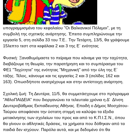
υπογραμμισμένα του κεφαλαίου "Οι Βαλκανικοί Πόλεμοι", με τη
συμβολή της σχετικής ανάρτησης. Έπειτα συμπληρώνουμε την
εργασία 5, στη σελίδα 33 του Τ.Ε.. Την Τετάρτη, 13/5, θα γράψουμε
15λεπτο τεστ στα κεφάλαια 2 και 3 της Ε΄ ενότητας
Φυσική: Ξαναθυμόμαστε το πείραμα που κάναμε για την ταχύτητα,
διαβάζουμε τη θεωρία, την παρατήρηση και το συμπέρασμα του
ΦΕ1 "Ταχύτητα" της ενότητας "Μηχανική" από την ύλη της Ε΄
τάξης. Τέλος, κάνουμε και τις εργασίες 2 και 3 (σελίδες 162 και
163). Οπωσδήποτε ανατρέχουμε και στην αντίστοιχη ανάρτηση.
Σχολική ζωή: Τη Δευτέρα, 11/5, θα συμμετάσχουμε στο πρόγραμμα
"ΑθλοΠΑΙΔΕΙΑ" που διοργανώνει τα τελευταία χρόνια η Δ' Δ/νση
Δευτεροβάθμιας Εκπαίδευσης Αθήνας. Επειδή ο Δήμος Μοσχάτου-
Ταύρου αποφάσισε την ύστατη στιγμή να καλύψει τα έξοδα
μετακίνησης των σχολείων του προς και από το Κ.Π.Ι.Σ.Ν., όπου
θα γίνουν οι αθλητικές δράσεις, τα χρήματα που δόθηκαν από τα
παιδιά δεν ισχύουν. Παρόλα αυτά, και με δεδομένο ότι θα