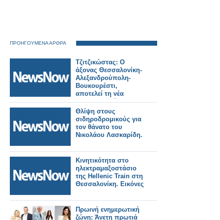
ΠΡΟΗΓΟΥΜΕΝΑ ΑΡΘΡΑ
Τζιτζικώστας: Ο
άξονας Θεσσαλονίκη-
Αλεξανδρούπολη-
Βουκουρέστι,
αποτελεί τη νέα
‘ραχοκοκαλιά
εξωστρέφειας,
Θλίψη στους
ασφάλειας και
σιδηροδρομικούς για
εμπορίου’ της
τον θάνατο του
Ευρώπης.
Νικολάου Λασκαρίδη.
Κινητικότητα στο
ηλεκτραμαξοστάσιο
της Hellenic Train στη
Θεσσαλονίκη. Εικόνες
Πρωινή ενημερωτική
ζώνη: Άνετη πρωτιά