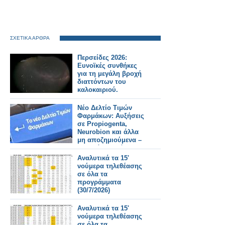
ΣΧΕΤΙΚΑ ΑΡΘΡΑ
Περσείδες 2026:
Ευνοϊκές συνθήκες
για τη μεγάλη βροχή
διαττόντων του
καλοκαιριού.
Νέο Δελτίο Τιμών
Φαρμάκων: Αυξήσεις
σε Propiogenta,
Neurobion και άλλα
μη αποζημιούμενα –
Τι αλλάζει από
31/7/2026
Αναλυτικά τα 15'
νούμερα τηλεθέασης
σε όλα τα
προγράμματα
(30/7/2026)
Αναλυτικά τα 15'
νούμερα τηλεθέασης
σε όλα τα