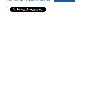
ΑΚΟΛΟΥΘΗΣΤΕ ΤΟ NEWSNOWGR.COM