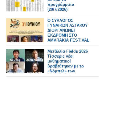
προγράμματα
(29/7/2026)
Ο ΣΥΛΛΟΓΟΣ
ΓΥΝΑΙΚΩΝ ΑΣΤΑΚΟΥ
ΔΙΟΡΓΑΝΩΝΕΙ
ΕΚΔΡΟΜΗ ΣΤΟ
AMVRAKIA FESTIVAL
ΣΤΙΣ 31/7/2026 ΣΤΗ
ΣΥΝΑΥΛΙΑ
Μετάλλια Fields 2026
ΧΑΤΖΗΦΡΑΓΚΕΤΑ
Τέσσερις νέοι
ΚΑΡΑΠΑΤΑΚΗ ΠΥΞ
μαθηματικοί
ΛΑΞ
βραβεύτηκαν με το
«Νόμπελ» των
Μαθηματικών