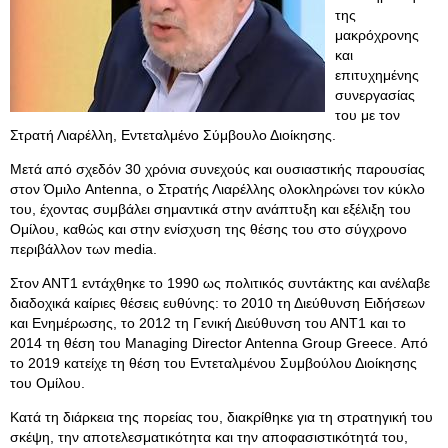
της
μακρόχρονης
και
επιτυχημένης
συνεργασίας
του με τον
Στρατή Λιαρέλλη, Εντεταλμένο Σύμβουλο Διοίκησης.
Μετά από σχεδόν 30 χρόνια συνεχούς και ουσιαστικής παρουσίας
στον Όμιλο Antenna, ο Στρατής Λιαρέλλης ολοκληρώνει τον κύκλο
του, έχοντας συμβάλει σημαντικά στην ανάπτυξη και εξέλιξη του
Ομίλου, καθώς και στην ενίσχυση της θέσης του στο σύγχρονο
περιβάλλον των media.
Στον ΑΝΤ1 εντάχθηκε το 1990 ως πολιτικός συντάκτης και ανέλαβε
διαδοχικά καίριες θέσεις ευθύνης: το 2010 τη Διεύθυνση Ειδήσεων
και Ενημέρωσης, το 2012 τη Γενική Διεύθυνση του ΑΝΤ1 και το
2014 τη θέση του Managing Director Antenna Group Greece. Από
το 2019 κατείχε τη θέση του Εντεταλμένου Συμβούλου Διοίκησης
του Ομίλου.
Κατά τη διάρκεια της πορείας του, διακρίθηκε για τη στρατηγική του
σκέψη, την αποτελεσματικότητα και την αποφασιστικότητά του,