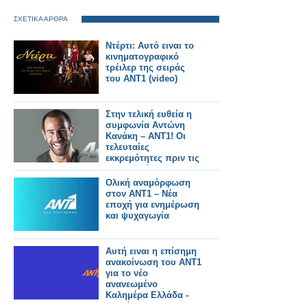
ΣΧΕΤΙΚΑ ΑΡΘΡΑ
Ντέρτι: Αυτό ειναι το
κινηματογραφικό
τρέιλερ της σειράς
του ΑΝΤ1 (video)
Στην τελική ευθεία η
συμφωνία Αντώνη
Κανάκη – ΑΝΤ1! Οι
τελευταίες
εκκρεμότητες πριν τις
υπογραφές...
Ολική αναμόρφωση
στον ΑΝΤ1 – Νέα
εποχή για ενημέρωση
και ψυχαγωγία
Αυτή ειναι η επίσημη
ανακοίνωση του ΑΝΤ1
για το νέο
ανανεωμένο
Καλημέρα Ελλάδα -
Αυτοί θα το