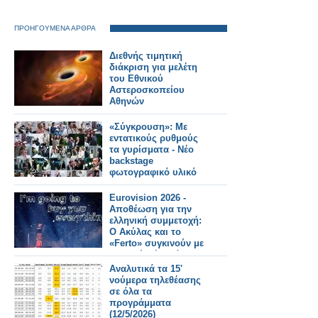
ΠΡΟΗΓΟΥΜΕΝΑ ΑΡΘΡΑ
Διεθνής τιμητική
διάκριση για μελέτη
του Εθνικού
Αστεροσκοπείου
Αθηνών
«Σύγκρουση»: Με
εντατικούς ρυθμούς
τα γυρίσματα - Νέο
backstage
φωτογραφικό υλικό
Eurovision 2026 -
Αποθέωση για την
ελληνική συμμετοχή:
Ο Ακύλας και το
«Ferto» συγκινούν με
το βαθύ μήνυμά τους
Αναλυτικά τα 15'
νούμερα τηλεθέασης
σε όλα τα
προγράμματα
(12/5/2026)