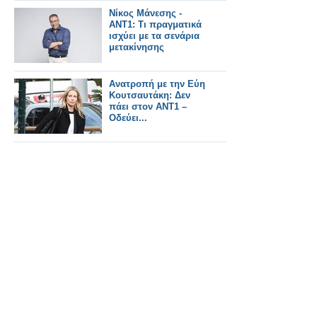
παρουσιάζουν
Νίκος Μάνεσης -
ΑΝΤ1: Τι πραγματικά
ισχύει με τα σενάρια
μετακίνησης
Ανατροπή με την Εύη
Κουτσαυτάκη: Δεν
πάει στον ΑΝΤ1 –
Οδεύει...