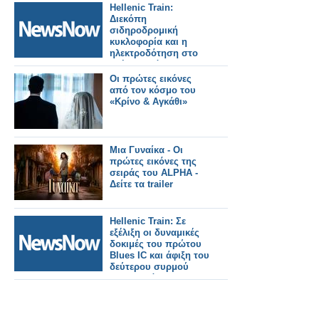
Hellenic Train:
Διεκόπη
σιδηροδρομική
κυκλοφορία και η
ηλεκτροδότηση στο
τμήμα Οινόη –
Χαλκίδα, εξαιτίας
Οι πρώτες εικόνες
πυρκαγιάς.
από τον κόσμο του
«Κρίνο & Αγκάθι»
Μια Γυναίκα - Οι
πρώτες εικόνες της
σειράς του ALPHA -
Δείτε τα trailer
Hellenic Train: Σε
εξέλιξη οι δυναμικές
δοκιμές του πρώτου
Blues IC και άφιξη του
δεύτερου συρμού
στην Ελλάδα.