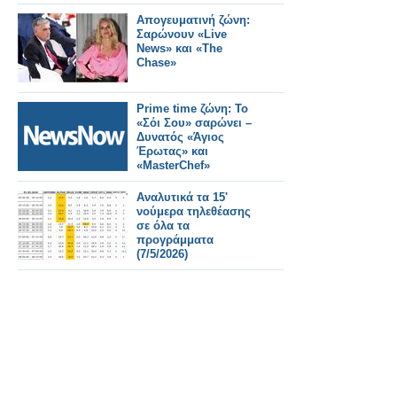
Απογευματινή ζώνη:
Σαρώνουν «Live
News» και «The
Chase»
Prime time ζώνη: Το
«Σόι Σου» σαρώνει –
Δυνατός «Άγιος
Έρωτας» και
«MasterChef»
Αναλυτικά τα 15'
νούμερα τηλεθέασης
σε όλα τα
προγράμματα
(7/5/2026)