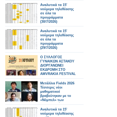
31/7/2026
Αναλυτικά τα 15'
νούμερα τηλεθέασης
σε όλα τα
προγράμματα
(30/7/2026)
Αναλυτικά τα 15'
νούμερα τηλεθέασης
σε όλα τα
προγράμματα
(29/7/2026)
Ο ΣΥΛΛΟΓΟΣ
ΓΥΝΑΙΚΩΝ ΑΣΤΑΚΟΥ
ΔΙΟΡΓΑΝΩΝΕΙ
ΕΚΔΡΟΜΗ ΣΤΟ
AMVRAKIA FESTIVAL
ΣΤΙΣ 31/7/2026 ΣΤΗ
ΣΥΝΑΥΛΙΑ
Μετάλλια Fields 2026
ΧΑΤΖΗΦΡΑΓΚΕΤΑ
Τέσσερις νέοι
ΚΑΡΑΠΑΤΑΚΗ ΠΥΞ
μαθηματικοί
ΛΑΞ
βραβεύτηκαν με το
«Νόμπελ» των
Μαθηματικών
Αναλυτικά τα 15'
νούμερα τηλεθέασης