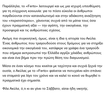
Παράλληλα, το «Ferto» λειτουργεί και ως μια ισχυρή υπενθύμιση
για τη σύγχρονη κοινωνία: για το πόσο εύκολα οι άνθρωποι
παγιδεύονται στον καταναλωτισμό και στην αδιάκοπη αναζήτηση
του «περισσότερου», χάνοντας συχνά από τα μάτια τους όσα
έχουν πραγματική αξία — την αγάπη, την οικογένεια, την
προσφορά και τις ανθρώπινες σχέσεις.
Ακόμη πιο συγκινητική, όμως, είναι η ίδια η ιστορία του Ακύλα.
Ένας άνθρωπος που τραγουδούσε στους δρόμους για να στηρίξει
οικονομικά την οικογένειά του, κατάφερε να γράψει ένα τραγούδι
που σήμερα εκπροσωπεί την Ελλάδα αγγίζει χιλιάδες ανθρώπους
και είναι ένα βήμα πριν την πρώτη θέση του διαγωνισμού.
Μέσα σε έναν κόσμο που κινείται με ταχύτητα και συχνά ξεχνά την
ουσία, ο Ακύλας με το «Ferto» φαίνεται να πετυχαίνει κάτι σπάνιο:
να σταματά για λίγο τον χρόνο και να καλεί το κοινό να θυμηθεί τι
πραγματικά έχει σημασία.
Φίλε Ακύλα, ό,τι κι αν γίνει το Σάββατο, είσαι ήδη νικητής.