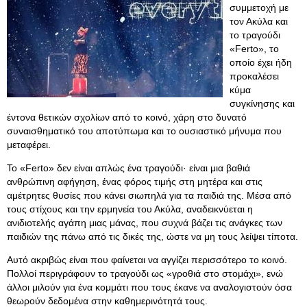
συμμετοχή με
τον Ακύλα και
το τραγούδι
«Ferto», το
οποίο έχει ήδη
προκαλέσει
κύμα
συγκίνησης και
έντονα θετικών σχολίων από το κοινό, χάρη στο δυνατό
συναισθηματικό του αποτύπωμα και το ουσιαστικό μήνυμα που
μεταφέρει.
Το «Ferto» δεν είναι απλώς ένα τραγούδι· είναι μια βαθιά
ανθρώπινη αφήγηση, ένας φόρος τιμής στη μητέρα και στις
αμέτρητες θυσίες που κάνει σιωπηλά για τα παιδιά της. Μέσα από
τους στίχους και την ερμηνεία του Ακύλα, αναδεικνύεται η
ανιδιοτελής αγάπη μιας μάνας, που συχνά βάζει τις ανάγκες των
παιδιών της πάνω από τις δικές της, ώστε να μη τους λείψει τίποτα.
Αυτό ακριβώς είναι που φαίνεται να αγγίζει περισσότερο το κοινό.
Πολλοί περιγράφουν το τραγούδι ως «γροθιά στο στομάχι», ενώ
άλλοι μιλούν για ένα κομμάτι που τους έκανε να αναλογιστούν όσα
θεωρούν δεδομένα στην καθημερινότητά τους.