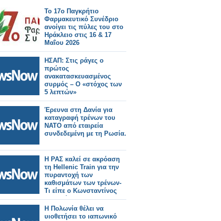
Το 17ο Παγκρήτιο
Φαρμακευτικό Συνέδριο
ανοίγει τις πύλες του στο
Ηράκλειο στις 16 & 17
Μαΐου 2026
ΗΣΑΠ: Στις ράγες ο
πρώτος
ανακατασκευασμένος
συρμός – Ο «στόχος των
5 λεπτών»
Έρευνα στη Δανία για
καταγραφή τρένων του
ΝΑΤΟ από εταιρεία
συνδεδεμένη με τη Ρωσία.
Η ΡΑΣ καλεί σε ακρόαση
τη Hellenic Train για την
πυραντοχή των
καθισμάτων των τρένων-
Τι είπε ο Κωνσταντίνος
Κυρανάκης.
Η Πολωνία θέλει να
υιοθετήσει το ιαπωνικό