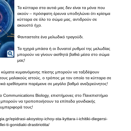
Τα κύτταρα στα αυτιά μας δεν είναι τα μόνα που
ακούν – πρόσφατη έρευνα υποδηλώνει ότι κρίσιμα
κύτταρα σε όλο το σώμα μας, αντιδρούν σε
ακουστό ήχο.
Φανταστείτε ένα μελωδικό τραγούδι.
Τα ηχηρά μπάσα ή οι δυνατοί ρυθμοί της μελωδίας
μπορούν να γίνουν αισθητά βαθιά μέσα στο σώμα
μας!
κά κύματα κυμαινόμενης πίεσης μπορούν να ταξιδέψουν
τους μαλακούς ιστούς, ο τρόπος με τον οποίο τα κύτταρα σε
ικά ερεθίσματα παρέμεινε σε μεγάλο βαθμό ανεξερεύνητος!
το Communications Biology, επιστήμονες στο Πανεπιστήμιο
α μπορούν να τροποποιήσουν τα επίπεδα γονιδιακής
συμπεριφορά τους!
.gr/epidrasi-akoystoy-ichoy-sta-kyttara-i-ichitiki-diegersi-
-ti-gonidiaki-drastiriotita/