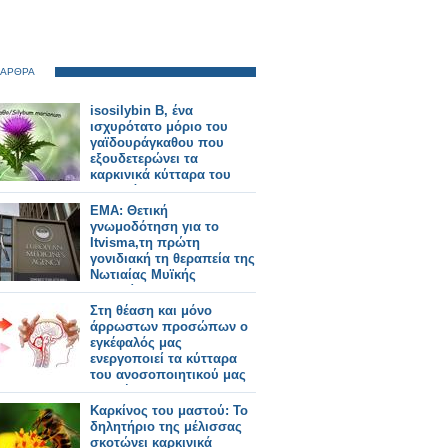
 ΑΡΘΡΑ
isosilybin B, ένα
ισχυρότατο μόριο του
γαϊδουράγκαθου που
εξουδετερώνει τα
καρκινικά κύτταρα του
προστάτη!
EMA: Θετική
γνωμοδότηση για το
Itvisma,τη πρώτη
γονιδιακή τη θεραπεία της
Νωτιαίας Μυϊκής
Ατροφίας (SMA)
Στη θέαση και μόνο
άρρωστων προσώπων ο
εγκέφαλός μας
ενεργοποιεί τα κύτταρα
του ανοσοποιητικού μας
συστήματος.
Καρκίνος του μαστού: Το
δηλητήριο της μέλισσας
σκοτώνει καρκινικά