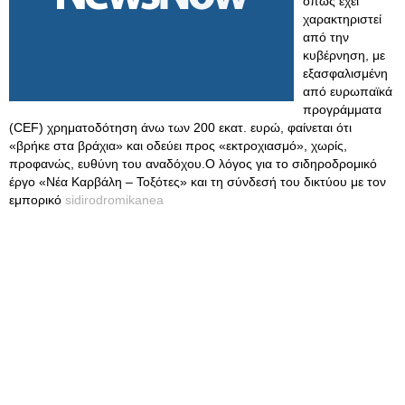
όπως έχει
χαρακτηριστεί
από την
κυβέρνηση, με
εξασφαλισμένη
από ευρωπαϊκά
προγράμματα
(CEF) χρηματοδότηση άνω των 200 εκατ. ευρώ, φαίνεται ότι
«βρήκε στα βράχια» και οδεύει προς «εκτροχιασμό», χωρίς,
προφανώς, ευθύνη του αναδόχου.Ο λόγος για το σιδηροδρομικό
έργο «Νέα Καρβάλη – Τοξότες» και τη σύνδεσή του δικτύου με τον
εμπορικό
sidirodromikanea