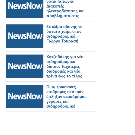
νότια Ιαπωνία:
Διακοπές
ηλεκτροδότησης και
προβλήματα στις
μεταφορές. Τρένο
εκτροχιάστηκε.
Σε κλίμα οδύνης το
ύστατο χαίρε στον
σιδηροδρομικό
Γιώργο Τουρασή.
Χατζηδάκης για νέο
σιδηροδρομικό
δίκτυο: Ταχύτερες
διαδρομές και νέα
τρένα έως το τέλος
του 2026.
Οι αμερικανικές
επιδρομές στο Ιράν
έπληξαν αεροδρόμιο,
γέφυρες και
σιδηροδρομικό
σταθμό.