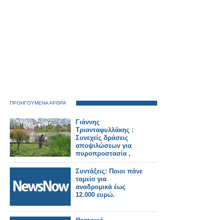
ΠΡΟΗΓΟΥΜΕΝΑ ΑΡΘΡΑ
Γιάννης
Τριανταφυλλάκης :
Συνεχείς δράσεις
αποψιλώσεων για
πυροπροστασία ,
δεντροφυτεύσεων και
εξωραϊσμού
Συντάξεις: Ποιοι πάνε
κοινόχρηστων χώρων
ταμείο για
αναδρομικά έως
12.000 ευρώ.