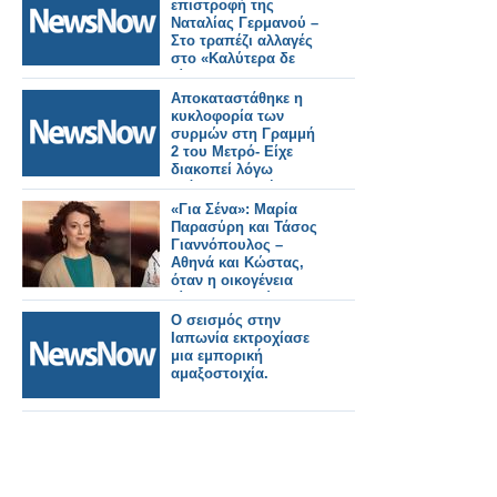
επιστροφή της
Ναταλίας Γερμανού –
Στο τραπέζι αλλαγές
στο «Καλύτερα δε
γίνεται»
Αποκαταστάθηκε η
κυκλοφορία των
συρμών στη Γραμμή
2 του Μετρό- Είχε
διακοπεί λόγω
ατόμου στη σήραγγα.
«Για Σένα»: Μαρία
Παρασύρη και Τάσος
Γιαννόπουλος –
Αθηνά και Κώστας,
όταν η οικογένεια
γίνεται καταφύγιο
Ο σεισμός στην
Ιαπωνία εκτροχίασε
μια εμπορική
αμαξοστοιχία.