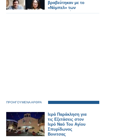
ΛΑΞ
βραβεύτηκαν με το
«Νόμπελ» των
Μαθηματικών
ΠΡΟΗΓΟΥΜΕΝΑ ΑΡΘΡΑ
Ιερά Παράκληση για
τις Εξετάσεις στον
Ιερό Ναό Του Αγίου
Σπυρίδωνος
Βονιτσας