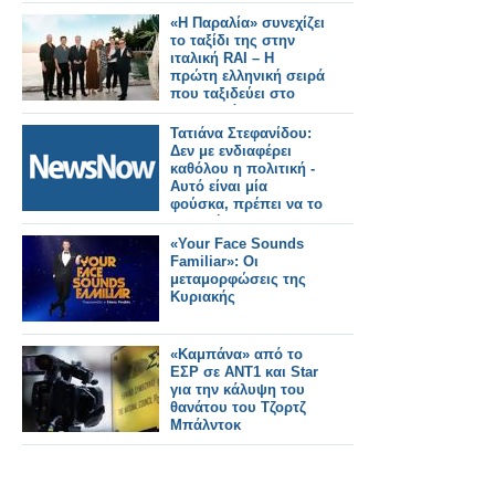
«Η Παραλία» συνεχίζει
το ταξίδι της στην
ιταλική RAI – Η
πρώτη ελληνική σειρά
που ταξιδεύει στο
εξωτερικό
Τατιάνα Στεφανίδου:
Δεν με ενδιαφέρει
καθόλου η πολιτική -
Αυτό είναι μία
φούσκα, πρέπει να το
απαντήσω και να το
διαψεύσω
«Your Face Sounds
Familiar»: Οι
μεταμορφώσεις της
Κυριακής
«Καμπάνα» από το
ΕΣΡ σε ΑΝΤ1 και Star
για την κάλυψη του
θανάτου του Τζορτζ
Μπάλντοκ