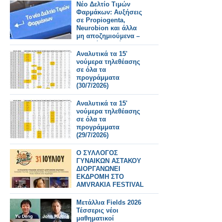
τουρισμό»
Νέο Δελτίο Τιμών
Φαρμάκων: Αυξήσεις
σε Propiogenta,
Neurobion και άλλα
μη αποζημιούμενα –
Τι αλλάζει από
31/7/2026
Αναλυτικά τα 15'
νούμερα τηλεθέασης
σε όλα τα
προγράμματα
(30/7/2026)
Αναλυτικά τα 15'
νούμερα τηλεθέασης
σε όλα τα
προγράμματα
(29/7/2026)
Ο ΣΥΛΛΟΓΟΣ
ΓΥΝΑΙΚΩΝ ΑΣΤΑΚΟΥ
ΔΙΟΡΓΑΝΩΝΕΙ
ΕΚΔΡΟΜΗ ΣΤΟ
AMVRAKIA FESTIVAL
ΣΤΙΣ 31/7/2026 ΣΤΗ
ΣΥΝΑΥΛΙΑ
Μετάλλια Fields 2026
ΧΑΤΖΗΦΡΑΓΚΕΤΑ
Τέσσερις νέοι
ΚΑΡΑΠΑΤΑΚΗ ΠΥΞ
μαθηματικοί