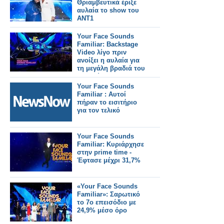
Θριαμβευτικά έριξε
αυλαία το show του
ΑΝΤ1
Your Face Sounds
Familiar: Backstage
Video λίγο πριν
ανοίξει η αυλαία για
τη μεγάλη βραδιά του
Τελικού
Your Face Sounds
Familiar : Αυτοί
πήραν το εισιτήριο
για τον τελικό
Your Face Sounds
Familiar: Κυριάρχησε
στην prime time -
Έφτασε μέχρι 31,7%
«Your Face Sounds
Familiar»: Σαρωτικό
το 7ο επεισόδιο με
24,9% μέσο όρο