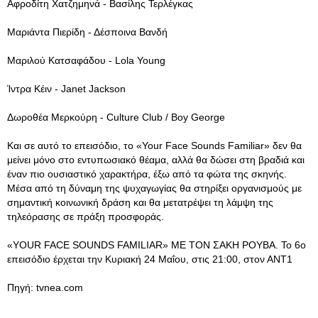
Αφροδίτη Χατζημηνά - Βασίλης Τερλέγκας
Μαριάντα Πιερίδη - Δέσποινα Βανδή
Μαριλού Κατσαφάδου - Lola Young
Ίντρα Κέιν - Janet Jackson
Δωροθέα Μερκούρη - Culture Club / Boy George
Και σε αυτό το επεισόδιο, το «Your Face Sounds Familiar» δεν θα
μείνει μόνο στο εντυπωσιακό θέαμα, αλλά θα δώσει στη βραδιά και
έναν πιο ουσιαστικό χαρακτήρα, έξω από τα φώτα της σκηνής.
Μέσα από τη δύναμη της ψυχαγωγίας θα στηρίξει οργανισμούς με
σημαντική κοινωνική δράση και θα μετατρέψει τη λάμψη της
τηλεόρασης σε πράξη προσφοράς.
«YOUR FACE SOUNDS FAMILIAR» ΜΕ ΤΟΝ ΣΑΚΗ ΡΟΥΒΑ. Το 6ο
επεισόδιο έρχεται την Κυριακή 24 Μαΐου, στις 21:00, στον ΑΝΤ1
Πηγή: tvnea.com