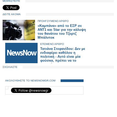
ΜΟΙΡΑΣΤΕΙΤΕ
ΔΕΙΤΕ ΑΚΟΜΑ
ΠΡΟΗΓΟΥΜΕΝΟ ΑΡΘΡΟ
«Καμπάνα» από το ΕΣΡ σε
ΑΝΤ1 και Star για την κάλυψη
του θανάτου του Τζορτζ
Μπάλντοκ
ΕΠΟΜΕΝΟ ΑΡΘΡΟ
Τατιάνα Στεφανίδου: Δεν με
ενδιαφέρει καθόλου η
πολιτική - Αυτό είναι μία
φούσκα, πρέπει να το
απαντήσω και να το
ΣΧΟΛΙΑΣΤΕ
διαψεύσω
ΑΚΟΛΟΥΘΗΣΤΕ ΤΟ NEWSNOWGR.COM