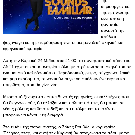
της
δημιουργίας και
της έμπνευσης,
εκεί, όπου η
φαντασία
συναντά την
απόλυτη
ψυχαγωγία και η μεταμόρφωση γίνεται μια μοναδική σκηνική και
ερμηνευτική εμπειρία.
Αυτή την Κυριακή 24 Μαΐου στις 21:00, το συναρπαστικό σόου του
ΑΝΤ1 έρχεται και τα ανατρέπει όλα, μετατρέποντας τη σκηνή του σε
ένα μουσικό καλειδοσκόπιο. Παραδοσιακά, ρετρό, σύγχρονα, λαϊκά
και pop ακούσματα, συναντιούνται για να φτιάξουν ένα εκρηκτικό
υπερθέαμα, που θα γίνει viral.
Μέσα από ξεχωριστά act και δυνατές ερμηνείες, οι καλλιτέχνες που
θα διαγωνιστούν, θα αλλάξουν και πάλι ταυτότητα, θα μπουν σε
νέους ρόλους και θα αποδείξουν ότι η τόλμη και το ταλέντο
μπορούν να κάνουν τη διαφορά.
Στο τιμόνι της παρουσίασης, ο Σάκης Ρουβάς, ο κορυφαίος
Έλληνας σταρ, και αυτή την Κυριακή θα απογειώσει το σόου με τον