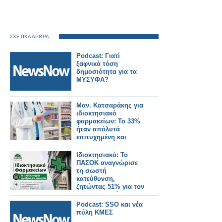
ΣΧΕΤΙΚΑ ΑΡΘΡΑ
Podcast: Γιατί
ξαφνικά τόση
δημοσιότητα για τα
ΜΥΣΥΦΑ?
Μαν. Κατσαράκης για
ιδιοκτησιακό
φαρμακείων: Το 33%
ήταν απόλυτά
επιτυχημένη και
κομβική
μεταρρύθμιση
Ιδιοκτησιακό: Το
ΠΑΣΟΚ αναγνώρισε
τη σωστή
κατεύθυνση,
ζητώντας 51% για τον
φαρμακοποιό
Podcast: SSO και νέα
πύλη ΚΜΕΣ