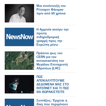
Μια συνέντευξη του
Ρίτσαρντ Φάινμαν
πριν από 60 χρόνια
Η Αρμενία ανοίγει την
πρώτη
σιδηροδρομική
γραμμή προς την
Ευρώπη μέσω
Γεωργίας και
Τουρκίας.
Πράσινο φως του
CERN για τον
αντικαταστάτη του
Μεγάλου Επιταχυντή
Αδρονίων (LHC)
ΠΩΣ
ΑΠΟΚΑΛΥΠΤΟΥΜΕ
ΔΕΔΟΜΕΝΑ ΜΑΣ ΣΤΟ
INTERNET ΚΑΙ ΤΙ ΠΩΣ
ΘΑ ΘΩΡΑΚΙΣΤΕΙΤΕ
Συντάξεις: Έρχεται η
δίκη που περιμένουν