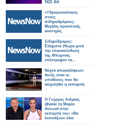
ΠΩΣ ΘΑ
ΠΡΟΣΑΤΑΤΕΥΘΕΙΤΕ
«Υδρογονοκίνηση
στους
σιδηροδρόμους:
Μεγάλη προοπτική,
αυστηρές
προϋποθέσεις
ασφάλειας»
Σιδηρόδρομος:
Ελάχιστα 24ωρα μετά
την επανασύνδεση
της Φλώρινας
επέστρεψαν τα...
λεωφορεία.
Νύχτα αποκαλύψεων:
Αυτές είναι οι
υποθέσεις που θα
ασχοληθεί η εκπομπή
Ο Γιώργος Λιάγκας
έβγαλε τη Μαρία
Αντωνά στην
εκπομπή του: «Θα
λυσσάξουν όλοι
τώρα»