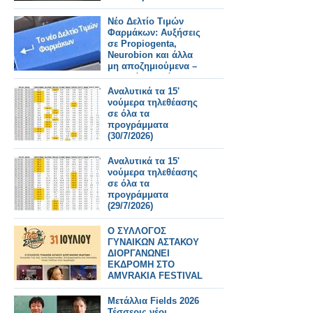
Νέο Δελτίο Τιμών
Φαρμάκων: Αυξήσεις
σε Propiogenta,
Neurobion και άλλα
μη αποζημιούμενα –
Τι αλλάζει από
31/7/2026
Αναλυτικά τα 15'
νούμερα τηλεθέασης
σε όλα τα
προγράμματα
(30/7/2026)
Αναλυτικά τα 15'
νούμερα τηλεθέασης
σε όλα τα
προγράμματα
(29/7/2026)
Ο ΣΥΛΛΟΓΟΣ
ΓΥΝΑΙΚΩΝ ΑΣΤΑΚΟΥ
ΔΙΟΡΓΑΝΩΝΕΙ
ΕΚΔΡΟΜΗ ΣΤΟ
AMVRAKIA FESTIVAL
ΣΤΙΣ 31/7/2026 ΣΤΗ
ΣΥΝΑΥΛΙΑ
Μετάλλια Fields 2026
ΧΑΤΖΗΦΡΑΓΚΕΤΑ
Τέσσερις νέοι