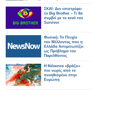
τώρα»
ΣΚΑΪ: Δεν επιστρέφει
το Big Brother – Τι θα
συμβεί με το κενό του
Survivor
Φυσική: Το Πτυχίο
του Μέλλοντος που η
Ελλάδα Αντιμετωπίζει
ως Πρόβλημα του
Παρελθόντος
Η θάλασσα «βράζει»
πιο νωρίς από το
συνηθισμένο στην
Ευρώπη