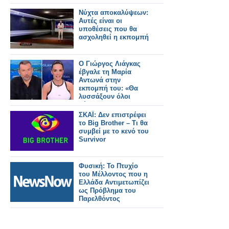
λεωφορεία.
Νύχτα αποκαλύψεων:
Αυτές είναι οι
υποθέσεις που θα
ασχοληθεί η εκπομπή
Ο Γιώργος Λιάγκας
έβγαλε τη Μαρία
Αντωνά στην
εκπομπή του: «Θα
λυσσάξουν όλοι
τώρα»
ΣΚΑΪ: Δεν επιστρέφει
το Big Brother – Τι θα
συμβεί με το κενό του
Survivor
Φυσική: Το Πτυχίο
του Μέλλοντος που η
Ελλάδα Αντιμετωπίζει
ως Πρόβλημα του
Παρελθόντος