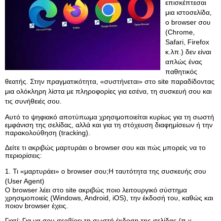
επισκέπτεσαι
μια ιστοσελίδα,
ο browser σου
(Chrome,
Safari, Firefox
κ.λπ.) δεν είναι
απλώς ένας
παθητικός
θεατής. Στην πραγματικότητα, «συστήνεται» στο site παραδίδοντας
μια ολόκληρη λίστα με πληροφορίες για εσένα, τη συσκευή σου και
τις συνήθειές σου.
Αυτό το ψηφιακό αποτύπωμα χρησιμοποιείται κυρίως για τη σωστή
εμφάνιση της σελίδας, αλλά και για τη στόχευση διαφημίσεων ή την
παρακολούθηση (tracking).
Δείτε τι ακριβώς μαρτυράει ο browser σου και πώς μπορείς να το
περιορίσεις:
1. Τι «μαρτυράει» ο browser σου;Η ταυτότητα της συσκευής σου
(User Agent)
Ο browser λέει στο site ακριβώς ποιο λειτουργικό σύστημα
χρησιμοποιείς (Windows, Android, iOS), την έκδοσή του, καθώς και
ποιον browser έχεις.
Γιατί: Για να σου σερβίρει τη σωστή έκδοση της σελίδας (π.χ.