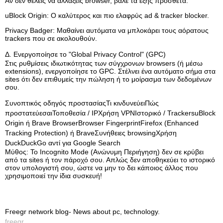
Αν δεν θέλεις να αλλάξεις browser, βάλε τα εξής πρόσθετα:
uBlock Origin: Ο καλύτερος και πιο ελαφρύς ad & tracker blocker.
Privacy Badger: Μαθαίνει αυτόματα να μπλοκάρει τους αόρατους
trackers που σε ακολουθούν.
Δ. Ενεργοποίησε το "Global Privacy Control" (GPC)
Στις ρυθμίσεις ιδιωτικότητας των σύγχρονων browsers (ή μέσω
extensions), ενεργοποίησε το GPC. Στέλνει ένα αυτόματο σήμα στα
sites ότι δεν επιθυμείς την πώληση ή το μοίρασμα των δεδομένων
σου.
Συνοπτικός οδηγός προστασίαςΤι κινδυνεύειΠώς
προστατεύεσαιΤοποθεσία / IPΧρήση VPNΙστορικό / TrackersuBlock
Origin ή Brave BrowserBrowser FingerprintFirefox (Enhanced
Tracking Protection) ή BraveΣυνήθειες browsingΧρήση
DuckDuckGo αντί για Google Search
Μύθος: Το Incognito Mode (Ανώνυμη Περιήγηση) δεν σε κρύβει
από τα sites ή τον πάροχό σου. Απλώς δεν αποθηκεύει το ιστορικό
στον υπολογιστή σου, ώστε να μην το δει κάποιος άλλος που
χρησιμοποιεί την ίδια συσκευή!
Freegr network blog- News about pc, technology.
freegr