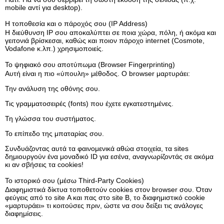
mobile αντί για desktop).
Η τοποθεσία και ο πάροχός σου (IP Address)
Η διεύθυνση IP σου αποκαλύπτει σε ποια χώρα, πόλη, ή ακόμα και
γειτονιά βρίσκεσαι, καθώς και ποιον πάροχο internet (Cosmote,
Vodafone κ.λπ.) χρησιμοποιείς.
Το ψηφιακό σου αποτύπωμα (Browser Fingerprinting)
Αυτή είναι η πιο «ύπουλη» μέθοδος. Ο browser μαρτυράει:
Την ανάλυση της οθόνης σου.
Τις γραμματοσειρές (fonts) που έχετε εγκατεστημένες.
Τη γλώσσα του συστήματος.
Το επίπεδο της μπαταρίας σου.
Συνδυάζοντας αυτά τα φαινομενικά αθώα στοιχεία, τα sites
δημιουργούν ένα μοναδικό ID για εσένα, αναγνωρίζοντάς σε ακόμα
κι αν σβήσεις τα cookies!
Το ιστορικό σου (μέσω Third-Party Cookies)
Διαφημιστικά δίκτυα τοποθετούν cookies στον browser σου. Όταν
φεύγεις από το site Α και πας στο site Β, το διαφημιστικό cookie
«μαρτυράει» τι κοιτούσες πριν, ώστε να σου δείξει τις ανάλογες
διαφημίσεις.