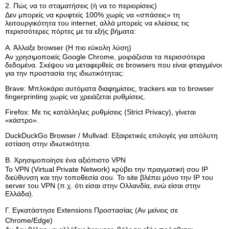
2. Πώς να το σταματήσεις (ή να το περιορίσεις)
Δεν μπορείς να κρυφτείς 100% χωρίς να «σπάσεις» τη
λειτουργικότητα του internet, αλλά μπορείς να κλείσεις τις
περισσότερες πόρτες με τα εξής βήματα:
Α. Άλλαξε browser (Η πιο εύκολη λύση)
Αν χρησιμοποιείς Google Chrome, μοιράζεσαι τα περισσότερα
δεδομένα. Σκέψου να μεταφερθείς σε browsers που είναι φτιαγμένοι
για την προστασία της ιδιωτικότητας:
Brave: Μπλοκάρει αυτόματα διαφημίσεις, trackers και το browser
fingerprinting χωρίς να χρειάζεται ρυθμίσεις.
Firefox: Με τις κατάλληλες ρυθμίσεις (Strict Privacy), γίνεται
«κάστρο».
DuckDuckGo Browser / Mullvad: Εξαιρετικές επιλογές για απόλυτη
εστίαση στην ιδιωτικότητα.
Β. Χρησιμοποίησε ένα αξιόπιστο VPN
Το VPN (Virtual Private Network) κρύβει την πραγματική σου IP
διεύθυνση και την τοποθεσία σου. Το site βλέπει μόνο την IP του
server του VPN (π.χ. ότι είσαι στην Ολλανδία, ενώ είσαι στην
Ελλάδα).
Γ. Εγκατάστησε Extensions Προστασίας (Αν μείνεις σε
Chrome/Edge)