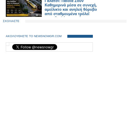
Γαλάτσι: Παιδιά Ζουν
Καθημερινά μέσα σε συνεχή,
αμείλικτο και ανηλεή θόρυβο
από σταθμευμένα τρόλεϊ
στην διπλή αφετηρία στο
ΣΧΟΛΙΑΣΤΕ
Γαλάτσι, που έχουν
ενεργοποιημένα τα
κλιματιστικά του, επί ώρες.
ΑΚΟΛΟΥΘΗΣΤΕ ΤΟ NEWSNOWGR.COM