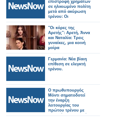
επιστροφή χρημάτων
σε ηλικιωμένο πολίτη
μετά από ακύρωση
τρένου: Οι
σιδηρόδρομοι
διατάχθηκαν να
"Οι κόρες της
καταβάλουν
Αρετής": Αρετή, Άννα
αποζημίωση 25.000
και Ναταλία: Τρεις
Ρουπίες.
γυναίκες, μια κοινή
μοίρα
Γερμανία: Νέα βίαιη
επίθεση σε ελεγκτή
τρένου.
Ο πρωθυπουργός
Μόντι σηματοδοτεί
την έναρξη
λειτουργίας του
πρώτου τρένου με
υδρογόνο στην Ινδία,
αποκαλώντας το
επιτυχημένο
παράδειγμα της
καμπάνιας «Make in