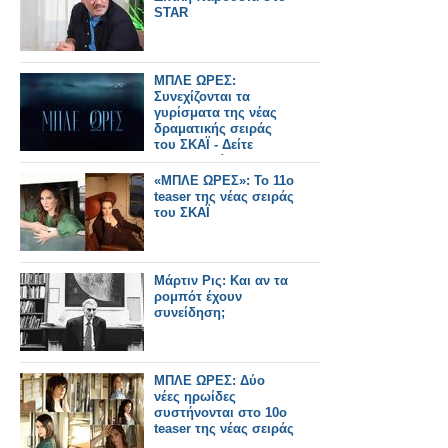
STAR
ΜΠΛΕ ΩΡΕΣ:
Συνεχίζονται τα
γυρίσματα της νέας
δραματικής σειράς
του ΣΚΑΪ - Δείτε
φωτογραφίες...
«ΜΠΛΕ ΩΡΕΣ»: Το 11ο
teaser της νέας σειράς
του ΣΚΑΪ
Μάρτιν Ρις: Και αν τα
ρομπότ έχουν
συνείδηση;
ΜΠΛΕ ΩΡΕΣ: Δύο
νέες ηρωίδες
συστήνονται στο 10ο
teaser της νέας σειράς