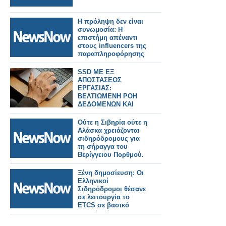
Η πρόληψη δεν είναι
συνωμοσία: Η
επιστήμη απέναντι
στους influencers της
παραπληροφόρησης
SSD ME ΕΞ
ΑΠΟΣΤΑΣΕΩΣ
ΕΡΓΑΣΙΑΣ:
ΒΕΛΤΙΩΜΕΝΗ ΡΟΗ
ΔΕΔΟΜΕΝΩΝ ΚΑΙ
ΕΞΟΙΚΟΝΟΜΗΣΗ
ΧΡΟΝΟΥ
Ούτε η Σιβηρία ούτε η
Αλάσκα χρειάζονται
σιδηρόδρομους για
τη σήραγγα του
Βερίγγειου Πορθμού.
Ξένη δημοσίευση: Οι
Ελληνικοί
Σιδηρόδρομοι θέσανε
σε λειτουργία το
ETCS σε βασικό
διεθνή διάδρομο.