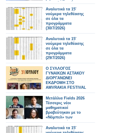
Τι αλλάζει από
31/7/2026
Αναλυτικά τα 15'
νούμερα τηλεθέασης
σε όλα τα
προγράμματα
(30/7/2026)
Αναλυτικά τα 15'
νούμερα τηλεθέασης
σε όλα τα
προγράμματα
(29/7/2026)
Ο ΣΥΛΛΟΓΟΣ
ΓΥΝΑΙΚΩΝ ΑΣΤΑΚΟΥ
ΔΙΟΡΓΑΝΩΝΕΙ
ΕΚΔΡΟΜΗ ΣΤΟ
AMVRAKIA FESTIVAL
ΣΤΙΣ 31/7/2026 ΣΤΗ
ΣΥΝΑΥΛΙΑ
Μετάλλια Fields 2026
ΧΑΤΖΗΦΡΑΓΚΕΤΑ
Τέσσερις νέοι
ΚΑΡΑΠΑΤΑΚΗ ΠΥΞ
μαθηματικοί
ΛΑΞ
βραβεύτηκαν με το
«Νόμπελ» των
Μαθηματικών
Αναλυτικά τα 15'
νούμερα τηλεθέασης