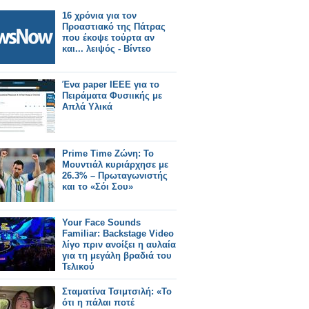
16 χρόνια για τον
Προαστιακό της Πάτρας
που έκοψε τούρτα αν
και... λειψός - Βίντεο
Ένα paper ΙΕΕΕ για το
Πειράματα Φυσιικής με
Απλά Υλικά
Prime Time Ζώνη: Το
Μουντιάλ κυριάρχησε με
26.3% – Πρωταγωνιστής
και το «Σόι Σου»
Your Face Sounds
Familiar: Backstage Video
λίγο πριν ανοίξει η αυλαία
για τη μεγάλη βραδιά του
Τελικού
Σταματίνα Τσιμτσιλή: «Το
ότι η πάλαι ποτέ